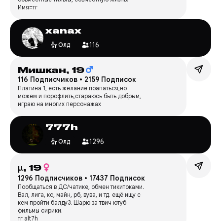
Имя=тг
xanax
116
Олд
Мишкан,
19
116 Подписчиков
•
2159 Подписок
Платина 1, есть желание поапаться,но
можем и порофлить,стараюсь быть добрым,
играю на многих персонажах
777h
1296
Олд
μ,
19
1296 Подписчиков
•
17437 Подписок
Пообщаться в ДС/чатике, обмен тикитоками.
Вал, лига, кс, майн, рб, вува, и тд. ещё ищу с
кем пройти балду3. Шарю за твич ютуб
фильмы сирики.
тг alt7h