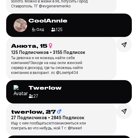
золото. Можно в жизни в IRL потусить Город
Ставрополь. ТГ @evgeneremenko
CoolAnnie
125
Олд
Анюта,
15
125 Подписчиков
•
3155 Подписок
Ты девочка и не можешь найти себе
компанию?Заходи на наш онли женский
сервер в дискорд, где ты сможешь найти
компанию в валорант. лс @LowHp404
Twerlow
27
twerlow,
27
27 Подписчиков
•
2845 Подписок
Ищу с кем пообщаться/познакомиться или
поиграть во что нибудь, мой T г: @tweerl