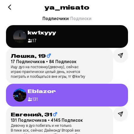
ya_misato
Подписчики
/
Подписки
kw1xyyy
17
Лешка,
19
17 Подписчиков
•
84 Подписок
Ищу дуо на постоянку(девочку), сейчас
играю практически целый день, хочется
поиграть и пообщаться вне игры, тг @kw1xy
Eblazor
131
Евгений,
31
131 Подписчиков
•
4145 Подписок
Девочку в дуо побегать и не только.
В пике аск, сейчас Даймонд/ Второй акк