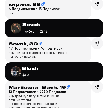
кирилл,
22
6 Подписчиков
•
15 Подписок
босс
Sovok
47
Олд
Sovok,
20
47 Подписчиков
•
76 Подписок
Ищу прикольных людей с которыми можно
поиграть и поржать
Blush
13
Marijuana_Bush,
19
13 Подписчиков
•
4270 Подписок
Ищу девушку в пару. В отношения, на
позицию "третья".
Что предлагаем: совместные катки,
совместные тильты, совместную жизнь.