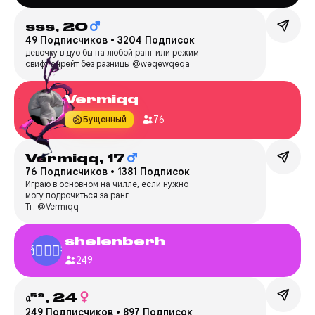
sss,
20
49 Подписчиков
•
3204 Подписок
девочку в дуо бы на любой ранг или режим
свифт анрейт без разницы @weqewqeqa
Vermiqq
76
Бущенный
Vermiqq,
17
76 Подписчиков
•
1381 Подписок
Играю в основном на чилле, если нужно
могу подрочиться за ранг
Тг: @Vermiqq
shelenberh
249
𝔞⁵⁹,
24
249 Подписчиков
•
897 Подписок