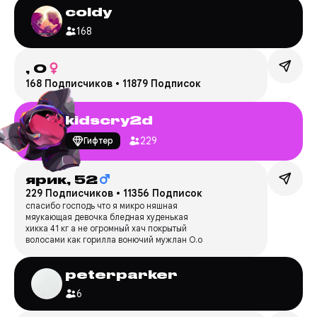
coldy
168
,
0
168 Подписчиков
•
11879 Подписок
kidscry2d
229
Гифтер
ярик,
52
229 Подписчиков
•
11356 Подписок
спасибо господь что я микро няшная
мяукающая девочка бледная худенькая
хикка 41 кг а не огромный хач покрытый
волосами как горилла вонючий мужлан О.о
peterparker
6