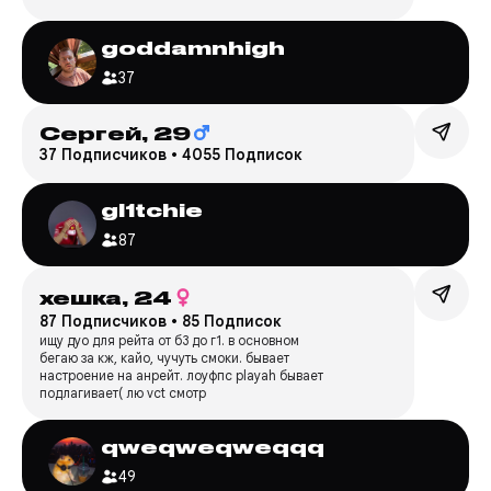
goddamnhigh
37
Сергей,
29
37 Подписчиков
•
4055 Подписок
gl1tchie
87
хешка,
24
87 Подписчиков
•
85 Подписок
ищу дуо для рейта от б3 до г1. в основном
бегаю за кж, кайо, чучуть смоки. бывает
настроение на анрейт. лоуфпс playah бывает
подлагивает( лю vct смотр
qweqweqweqqq
49