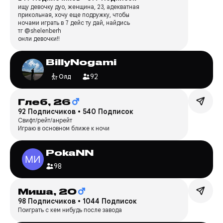
ищу девочку дуо, женщина, 23, адекватная
прикольная, хочу еще подружку, чтобы
ночами играть в 7 дейс ту дай, найдись
тг @shelenberh
онли девочки!!
BillyNogami
92
Олд
Глеб,
26
92 Подписчиков
•
540 Подписок
Свифт/рейт/анрейт
Играю в основном ближе к ночи
PokaNN
98
Миша,
20
98 Подписчиков
•
1044 Подписок
Поиграть с кем нибудь после завода