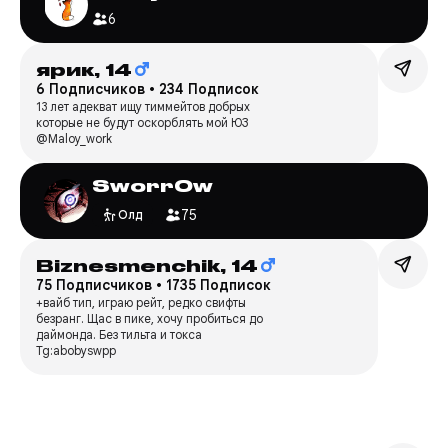
6
ярик,
14
6 Подписчиков
•
234 Подписок
13 лет адекват ищу тиммейтов добрых
которые не будут оскорблять мой ЮЗ
@Maloy_work
Sworr0w
75
Олд
Biznesmenchik,
14
75 Подписчиков
•
1735 Подписок
+вайб тип, играю рейт, редко свифты
безранг. Щас в пике, хочу пробиться до
даймонда. Без тильта и токса
Tg:abobyswpp