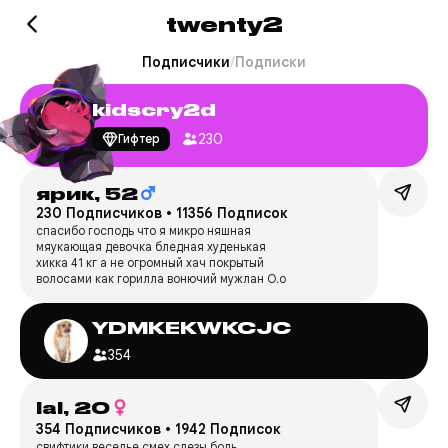
twenty2
Подписчики
/
Подписки
kidscry2d
230
Гифтер
ярик,
52
230 Подписчиков
•
11356 Подписок
спасибо господь что я микро няшная
мяукающая девочка бледная худенькая
хикка 41 кг а не огромный хач покрытый
волосами как горилла вонючий мужлан О.о
YDMKEKWKCJC
354
lal,
20
354 Подписчиков
•
1942 Подписок
свифтики веселье смех слезы боль