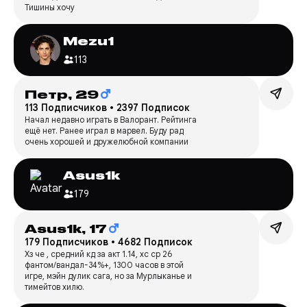
Тишины хочу
Mezu1
113
Петр,
29
113 Подписчиков
•
2397 Подписок
Начал недавно играть в Валорант. Рейтинга
ещё нет. Ранее играл в марвел. Буду рад
очень хорошей и дружелюбной компании
Asus1k
179
Asus1k,
17
179 Подписчиков
•
4682 Подписок
Хз че , средний кд за акт 1.14, хс ср 26
фантом/вандал-34%+, 1300 часов в этой
игре, мэйн дулик сага, но за Мурлыканье и
тимейтов хилю.