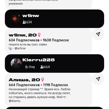
унижения
w1inw
634
︎w1inw,
20
634 Подписчиков
•
9638 Подписок
пишите если вы сикс севен
tg - @w1inw
Kierru228
664
Олд
Алиша,
20
664 Подписчиков
•
1198 Подписок
Начинающий стример ^^. Время мск. Люблю
поболтать, много смеяться. Не всегда летит,
но стараюсь давать нужную инфу. Мой тг:
@Kierrru