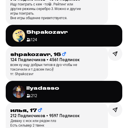
Ищу поиграть с кем -то😁. Рейтинг или
другие режимы.серебро 3. Можно и другие
игры поиграть.
Вне игры общение приветствуется.
Shpakozavr
124
shpakozavr,
16
124 Подписчиков
•
4561 Подписок
всем ку ищу добрых типов в дуо чтобы не
токсичили и т.д всем пис✌️
тг: Shpakozavr
ilyadasso
212
илья,
17
212 Подписчиков
•
9597 Подписок
Деваху с мск или рядом плз
Есть сильвер 2 твинк