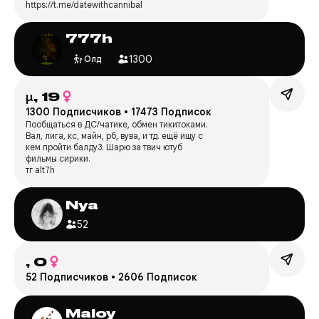
https://t.me/datewithcannibal
777h
1300
Олд
μ,
19
1300 Подписчиков
•
17473 Подписок
Пообщаться в ДС/чатике, обмен тикитоками.
Вал, лига, кс, майн, рб, вува, и тд. ещё ищу с
кем пройти балду3. Шарю за твич ютуб
фильмы сирики.
тг alt7h
Nya
52
,
0
52 Подписчиков
•
2606 Подписок
Maloy