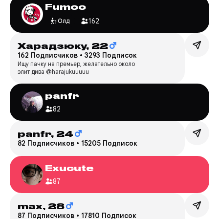
Fumoo
162
Олд
Харадзюку,
22
162 Подписчиков
•
3293 Подписок
Ищу пачку на премьер, желательно около
элит дива @harajukuuuuu
panfr
82
panfr,
24
82 Подписчиков
•
15205 Подписок
Exucute
87
max,
28
87 Подписчиков
•
17810 Подписок