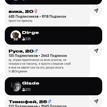
вика,
20
683 Подписчиков
•
8118 Подписок
прост по приколу
Dirge
135
Руся,
20
135 Подписчиков
•
2663 Подписок
ку, играю практически на всех агентах, не
тильтую и не токсичу, я просто слишком слаб
и мне не хватит сил на это, рисую многа.
тг:@Dirgeeew
Glade
313
Тимофей,
28
313 Подписчиков
•
9345 Подписок