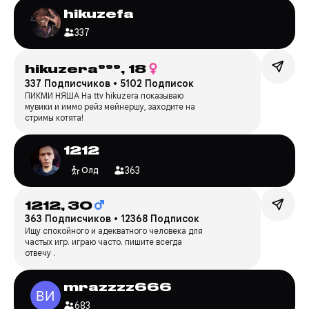
hikuzefa
337
hikuzera⁹⁹⁹,
18
337 Подписчиков
•
5102 Подписок
ПИКМИ НЯША На ttv hikuzera показываю
мувики и иммо рейз мейнершу, заходите на
стримы котята!
1212
363
Олд
1212,
30
363 Подписчиков
•
12368 Подписок
Ищу спокойного и адекватного человека для
частых игр. играю часто. пишите всегда
отвечу .
mrazzzz666
683