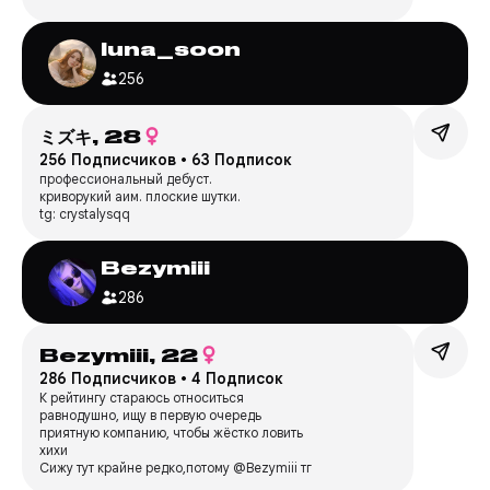
luna_soon
256
ミズキ,
28
256 Подписчиков
•
63 Подписок
профессиональный дебуст.
криворукий аим. плоские шутки.
tg: crystalysqq
Bezymiii
286
Bezymiii,
22
286 Подписчиков
•
4 Подписок
К рейтингу стараюсь относиться
равнодушно, ищу в первую очередь
приятную компанию, чтобы жёстко ловить
хихи
Сижу тут крайне редко,потому @Bezymiii тг