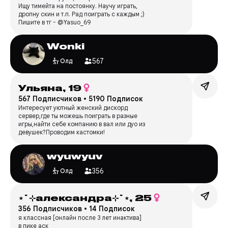
Ищу тимейта на постоянку. Научу играть,
дропну скин и т.п. Рад поиграть с каждым ;)
Пишите в тг - @Yasuo_69
Wonki
567
Олд
Ульяна,
19
567 Подписчиков
•
5190 Подписок
Интересует уютный женский дискорд
сервер,где ты можешь поиграть в разные
игры,найти себе компанию в вал или дуо из
девушек?Проводим кастомки!
wyuwyuv
356
Олд
⋆˙⊹александра⊹˙⋆,
25
356 Подписчиков
•
14 Подписок
я классная [онлайн после 3 лет инактива]
в пике аск