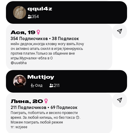
qqul4z
354
Ася,
19
354 Подписчиков
•
38 Подписок
мейн дедлок,иногда кловку могу взять.Хочу
оч активно апать скилл в игре,тренируюсь
против платин.Только за общение вне
игры.Мурчалки-ебла в 0
@uuebha
Muttjoy
211
Олд
Лина,
20
211 Подписчиков
•
69 Подписок
Поиграть, поболтать и весело провести
время. За любой кипишь, но без токса 🙃.
Можем поиграть любой режим
тг: wzjeee