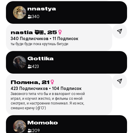
nnastya
340
nastia 🥷🏼,
25
340 Подписчиков
•
11 Подписок
ты буди буди пока крутишь бигуди
Gottika
423
Полина,
21
423 Подписчиков
•
104 Подписок
Завозного типа что бы и в валорант со мной
играл, и коучил жестко, и фильмы со мной
смотрел, и настроение полнимал. Я из мск,
смешно кричу (ദ്ദി˙ᗜ˙)
Momoko
209