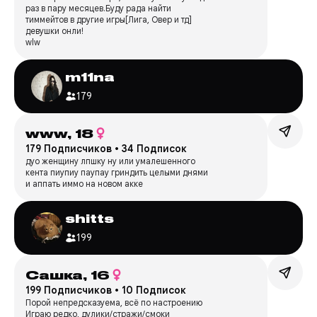
раз в пару месяцев.Буду рада найти
тиммейтов в другие игры[Лига, Овер и тд]
девушки онли!
wlw
m11na
179
www,
18
179 Подписчиков
•
34 Подписок
дуо женщину лпшку ну или умалешенного
кента пиупиу паупау гриндить целыми днями
и аппать иммо на новом акке
shitts
199
Сашка,
16
199 Подписчиков
•
10 Подписок
Порой непредсказуема, всё по настроению
Играю редко, дулики/стражи/смоки