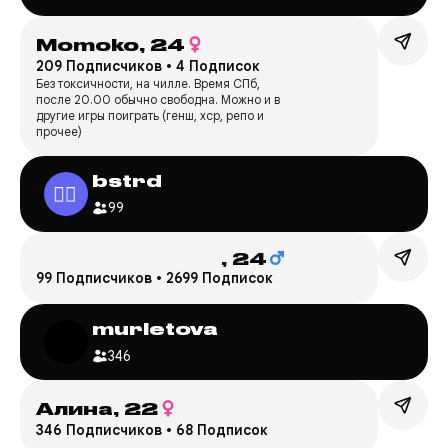
Momoko,
24
209 Подписчиков
•
4 Подписок
Без токсичности, на чилле. Время СПб,
после 20.00 обычно свободна. Можно и в
другие игры поиграть (генш, хср, репо и
прочее)
bstrd
99
ᅠᅠ ᅠ ᅠ ᅠ ᅠ ᅠ ᅠ ᅠᅠ,
24
99 Подписчиков
•
2699 Подписок
murletova
346
Алина,
22
346 Подписчиков
•
68 Подписок