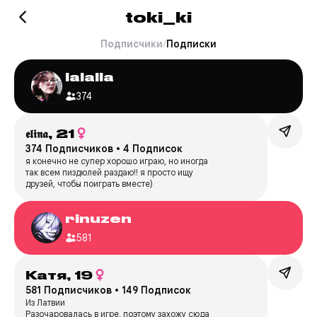
toki_ki
Подписчики
/
Подписки
lalalla
374
𝖊𝖑𝖎𝖓𝖆,
21
374 Подписчиков
•
4 Подписок
я конечно не супер хорошо играю, но иногда
так всем пиздюлей раздаю!! я просто ищу
друзей, чтобы поиграть вместе)
rinuzen
581
Катя,
19
581 Подписчиков
•
149 Подписок
Из Латвии
Разочаровалась в игре, поэтому захожу сюда