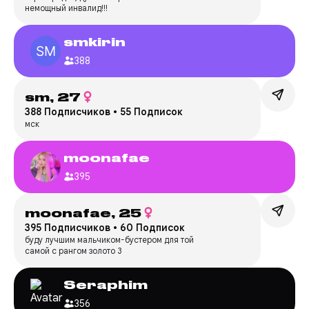
немощный инвалид!!!
smkirin
388
sm,
27
388 Подписчиков
•
55 Подписок
мск
moonafae
395
moonafae,
25
395 Подписчиков
•
60 Подписок
буду лучшим мальчиком-бустером для той
самой с рангом золото 3
Seraphim
356