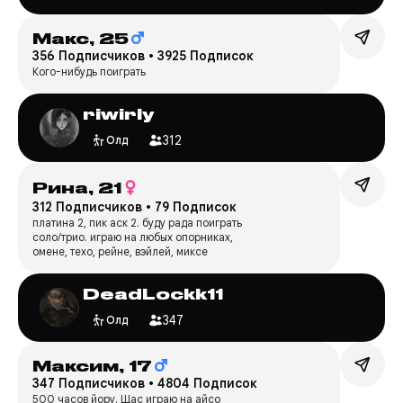
Макс,
25
356 Подписчиков
•
3925 Подписок
Кого-нибудь поиграть
riwirly
312
Олд
Рина,
21
312 Подписчиков
•
79 Подписок
платина 2, пик аск 2. буду рада поиграть
соло/трио. играю на любых опорниках,
омене, техо, рейне, вэйлей, миксе
DeadLockk11
347
Олд
Максим,
17
347 Подписчиков
•
4804 Подписок
500 часов йору. Щас играю на айсо