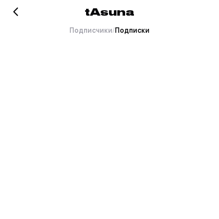
tAsuna
Подписчики
/
Подписки
Хорошо это или плохо, но
тут пока пусто