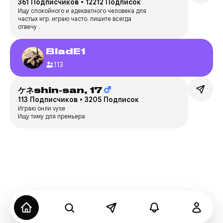
361 Подписчиков
•
12212 Подписок
Ищу спокойного и адекватного человека для
частых игр. играю часто. пишите всегда
отвечу .
BladE1
113
ケネshin-san,
17
113 Подписчиков
•
3205 Подписок
Играю онли vyse
Ищу тиму для премьера