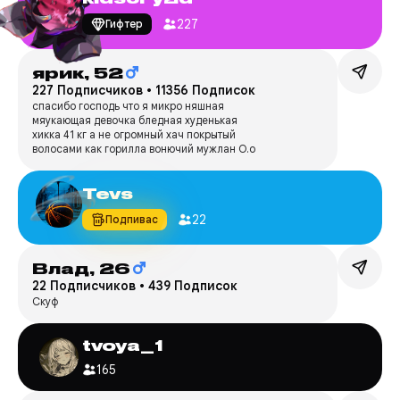
227
Гифтер
ярик,
52
227 Подписчиков
•
11356 Подписок
спасибо господь что я микро няшная
мяукающая девочка бледная худенькая
хикка 41 кг а не огромный хач покрытый
волосами как горилла вонючий мужлан О.о
Tevs
22
Подпивас
Влад,
26
22 Подписчиков
•
439 Подписок
Скуф
tvoya_1
165