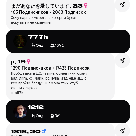
まだあなたを愛しています,
23
165 Подписчиков
•
2063 Подписок
Хочу парня иммортола который будет
покупать мне скинчики
777h
1290
Олд
μ,
19
1290 Подписчиков
•
17423 Подписок
Пообщаться в ДС/чатике, обмен тикитоками.
Вал, лига, кс, майн, рб, вува, и тд. ещё ищу с
кем пройти балду3. Шарю за твич ютуб
фильмы сирики.
тг alt7h
1212
361
Олд
1212,
30