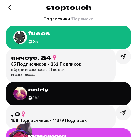
stoptouch
Подписчики
/
Подписки
fueos
85
анчоус,
24
85 Подписчиков
•
262 Подписок
в будни играю после 21 по мск
играю плохо...
coldy
168
,
0
168 Подписчиков
•
11879 Подписок
kidscry2d