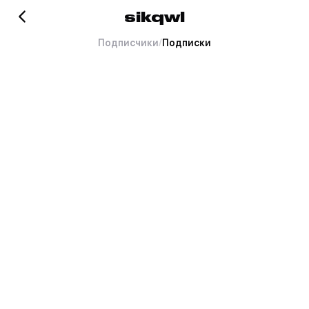
sikqwl
Подписчики
/
Подписки
Хорошо это или плохо, но
тут пока пусто