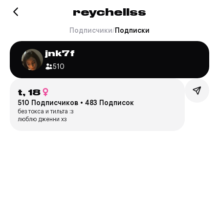
reychellss
Подписчики
/
Подписки
jnk7f
510
t,
18
510 Подписчиков
•
483 Подписок
без токса и тильта :з
люблю дженни хз