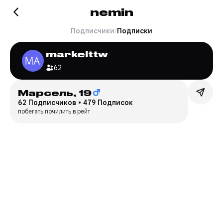
nemin
Подписчики
/
Подписки
markelttw
62
Марсель,
19
62 Подписчиков
•
479 Подписок
побегать почилить в рейт