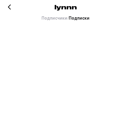
lynnn
Подписчики
/
Подписки
Хорошо это или плохо, но
тут пока пусто