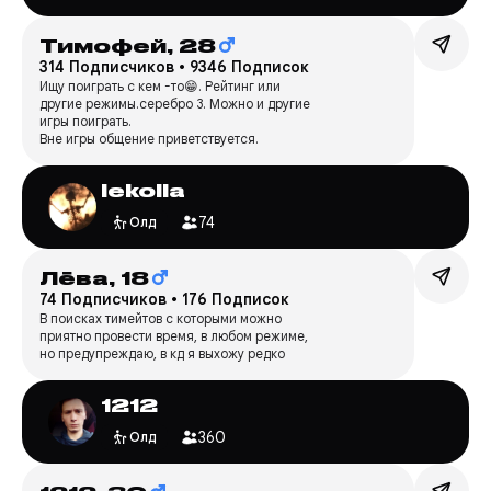
Тимофей,
28
314 Подписчиков
•
9346 Подписок
Ищу поиграть с кем -то😁. Рейтинг или
другие режимы.серебро 3. Можно и другие
игры поиграть.
Вне игры общение приветствуется.
lekolla
74
Олд
Лëва,
18
74 Подписчиков
•
176 Подписок
В поисках тимейтов с которыми можно
приятно провести время, в любом режиме,
но предупреждаю, в кд я выхожу редко
1212
360
Олд