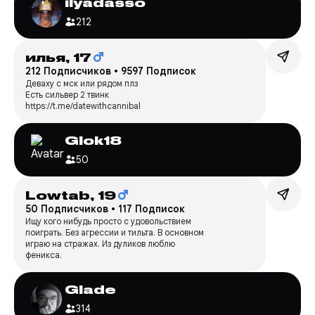
ilyadasso
212
илья,
17
212 Подписчиков
•
9597 Подписок
Деваху с мск или рядом плз
Есть сильвер 2 твинк
https://t.me/datewithcannibal
Glok18
50
Lowtab,
19
50 Подписчиков
•
117 Подписок
Ищу кого нибудь просто с удовольствием
поиграть. Без агрессии и тильта. В основном
играю на стражах. Из дуликов люблю
феникса.
Glade
314