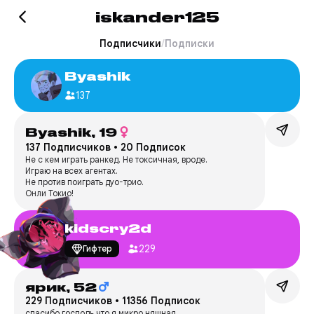
iskander125
Подписчики
/
Подписки
Byashik
137
Byashik,
19
137 Подписчиков
•
20 Подписок
Не с кем играть ранкед. Не токсичная, вроде.
Играю на всех агентах.
Не против поиграть дуо-трио.
Онли Токио!
kidscry2d
229
Гифтер
ярик,
52
229 Подписчиков
•
11356 Подписок
спасибо господь что я микро няшная