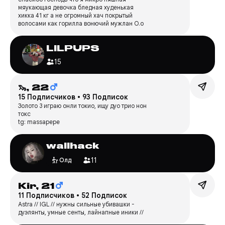
мяукающая девочка бледная худенькая
хикка 41 кг а не огромный хач покрытый
волосами как горилла вонючий мужлан О.о
LILPUPS
15
🦦,
22
15 Подписчиков
•
93 Подписок
Золото 3 играю онли токио, ищу дуо трио нон
токс
tg: massapepe
wallhack
11
Олд
Kir,
21
11 Подписчиков
•
52 Подписок
Astra // IGL // нужны сильные убивашки -
дуэлянты, умные сенты, лайнапные иники //