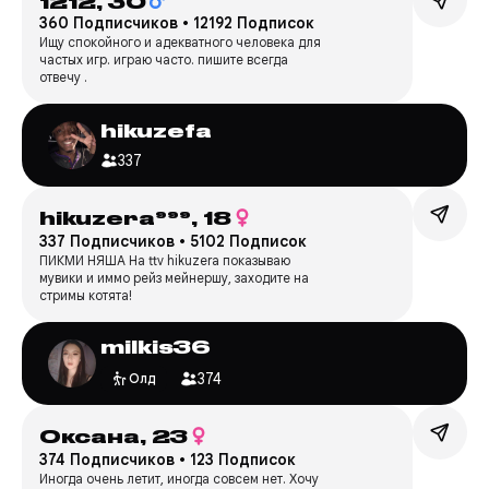
1212,
30
360 Подписчиков
•
12192 Подписок
Ищу спокойного и адекватного человека для
частых игр. играю часто. пишите всегда
отвечу .
hikuzefa
337
hikuzera⁹⁹⁹,
18
337 Подписчиков
•
5102 Подписок
ПИКМИ НЯША На ttv hikuzera показываю
мувики и иммо рейз мейнершу, заходите на
стримы котята!
milkis36
374
Олд
Оксана,
23
374 Подписчиков
•
123 Подписок
Иногда очень летит, иногда совсем нет. Хочу