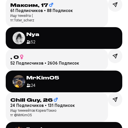
Максим,
17
61 Подписчиков
•
88 Подписок
Ищу темейта (
тг:Toter_scherz
Nya
52
,
0
52 Подписчиков
•
2606 Подписок
MrKim05
24
Chill Guy,
26
24 Подписчиков
•
131 Подписок
Ищу тиммейтов Корея/Токио
тг @MrKim05