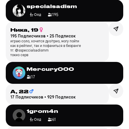
specialsadism
195
Олд
Ника,
19
195 Подписчиков
•
25 Подписок
играю соло, хочется дуо/трио, могу пойти
как в рейтинг, так и пофаниться в безранге
тг: @sspeccialsadismm
токио серв
Mercury000
17
А,
22
17 Подписчиков
•
929 Подписок
1grom4n
61
Олд