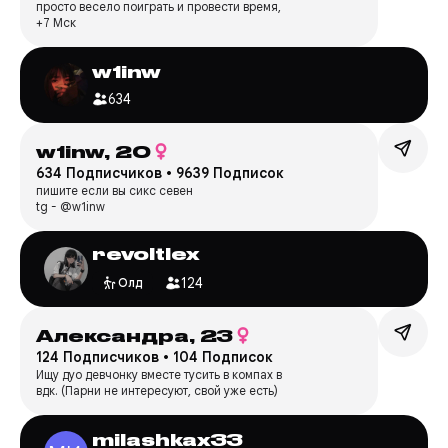
просто весело поиграть и провести время,
+7 Мск
w1inw
634
︎w1inw,
20
634 Подписчиков
•
9639 Подписок
пишите если вы сикс севен
tg - @w1inw
revoltlex
124
Олд
Александра,
23
124 Подписчиков
•
104 Подписок
Ищу дуо девчонку вместе тусить в компах в
вдк. (Парни не интересуют, свой уже есть)
milashkax33