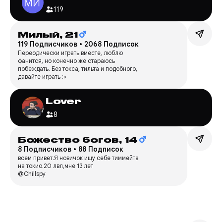
119
Милый,
21
119 Подписчиков
•
2068 Подписок
Переодически играть вместе, люблю
фанится, но конечно же стараюсь
побеждать. Без токса, тильта и подобного,
давайте играть :>
Lover
8
Божество богов,
14
8 Подписчиков
•
88 Подписок
всем привет.Я новичок ищу себе тиммейта
на токио.20 лвл,мне 13 лет
@Chillspy