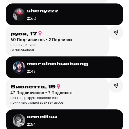
shenyzzz
60
руся,
17
60 Подписчиков
•
2 Подписок
полная диляра
го матюкаться
moralnohuaisang
47
Виолетта,
19
47 Подписчиков
•
7 Подписок
пик голда круто классно свэг
принимаю людей всех гендеров
anneitsu
84