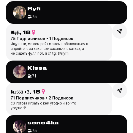
Ryfi
75
𝕽𝖞𝖋𝖎,
18
75 Подписчиков
•
1 Подписок
Ищу пати, можем рейт можем побаловаться в
анрейте, я за хиханьки хаханьки в катках, а
не сидеть фулл пот, я с1 tg: @rryffi
Kissa
71
kι᥉᥉ᥲ ‹𝟹,
18
71 Подписчиков
•
2 Подписок
с3, готова играть с кем угодно и во что
угодно 💐
sono4ka
75