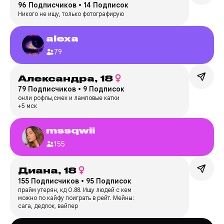
96 Подписчиков
•
14 Подписок
Никого не ищу, только фотографирую
alexa
79
Александра,
18
79 Подписчиков
•
9 Подписок
онли рофлы,смех и ламповые катки
+5 мск
mssqwii
155
Диана,
18
155 Подписчиков
•
95 Подписок
прайм утерян, кд 0.88. Ищу людей с кем
можно по кайфу поиграть в рейт. Мейны:
сага, дедлок, вайпер