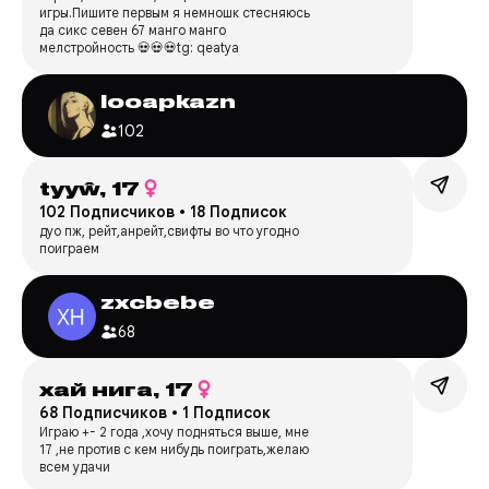
игры.Пишите первым я немношк стесняюсь
да сикс севен 67 манго манго
мелстройность 💀💀💀tg: qeatya
looapkazn
102
tyyŵ,
17
102 Подписчиков
•
18 Подписок
дуо пж, рейт,анрейт,свифты во что угодно
поиграем
zxcbebe
68
хай нига,
17
68 Подписчиков
•
1 Подписок
Играю +- 2 года ,хочу подняться выше, мне
17 ,не против с кем нибудь поиграть,желаю
всем удачи