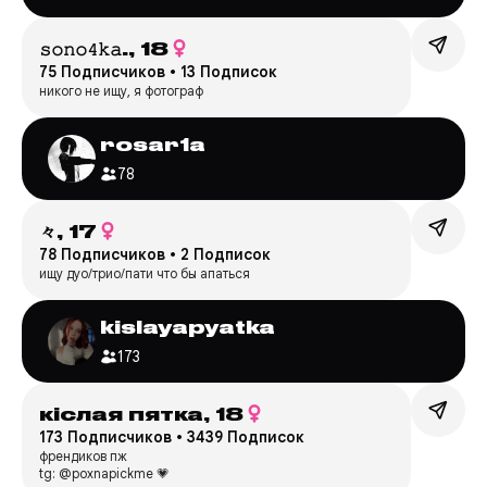
𝚜𝚘𝚗𝚘𝟺𝚔𝚊.,
18
75 Подписчиков
•
13 Подписок
никого не ищу, я фотограф
rosar1a
78
々,
17
78 Подписчиков
•
2 Подписок
ищу дуо/трио/пати что бы апаться
kislayapyatka
173
кiслая пятка,
18
173 Подписчиков
•
3439 Подписок
френдиков пж
tg: @poxnapickme 💗