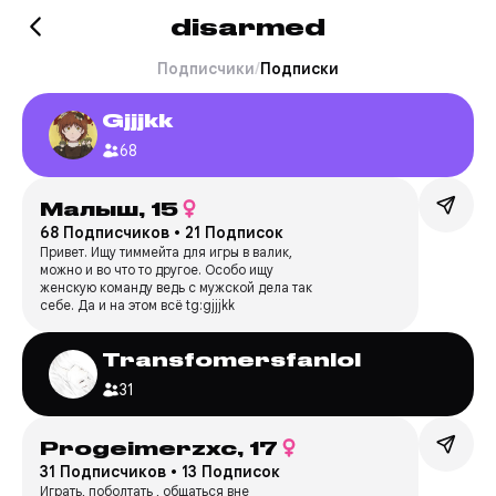
disarmed
Подписчики
/
Подписки
Gjjjkk
68
Малыш,
15
68 Подписчиков
•
21 Подписок
Привет. Ищу тиммейта для игры в валик,
можно и во что то другое. Особо ищу
женскую команду ведь с мужской дела так
себе. Да и на этом всё tg:gjjjkk
Transfomersfanlol
31
Progeimerzxc,
17
31 Подписчиков
•
13 Подписок
Играть, поболтать , общаться вне