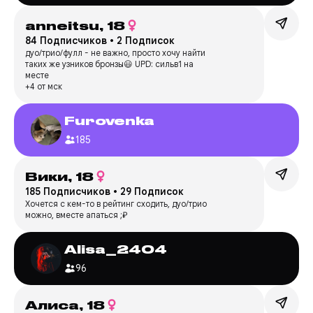
anneitsu,
18
84 Подписчиков
•
2 Подписок
дуо/трио/фулл - не важно, просто хочу найти
таких же узников бронзы😃 UPD: сильв1 на
месте
+4 от мск
Furovenka
185
Вики,
18
185 Подписчиков
•
29 Подписок
Хочется с кем-то в рейтинг сходить, дуо/трио
можно, вместе апаться ;₽
Alisa_2404
96
Алиса,
18