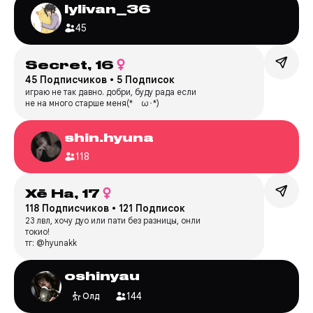
lylivan_36
45
Secret,
16
45 Подписчиков
•
5 Подписок
играю не так давно. добри, буду рада если
не на много старше меня(*ゝω･*)
shin.hyuna
118
Хё На,
17
118 Подписчиков
•
121 Подписок
23 лвл, хочу дуо или пати без разницы, онли
токио!
тг: @hyunakk
oshinyau
144
Олд