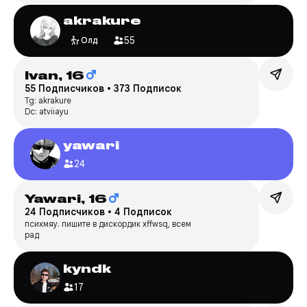
akrakure
55
Олд
Ivan,
16
55 Подписчиков
•
373 Подписок
Tg: akrakure
Dc: atviiayu
yawari
24
Yawari,
16
24 Подписчиков
•
4 Подписок
психмяу. пишите в дискордик xffwsq, всем
рад
kyndk
17