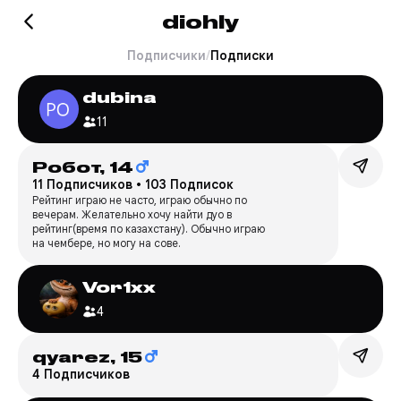
diohly
Подписчики
/
Подписки
dubina
11
Робот,
14
11 Подписчиков
•
103 Подписок
Рейтинг играю не часто, играю обычно по
вечерам. Желательно хочу найти дуо в
рейтинг(время по казахстану). Обычно играю
на чембере, но могу на сове.
Vor1xx
4
qyarez,
15
4 Подписчиков