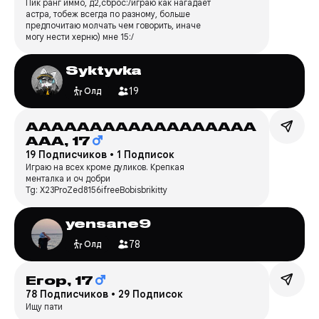
Пик ранг иммо, д2,сброс:/играю как нагадает
астра, тобеж всегда по разному, больше
предпочитаю молчать чем говорить, иначе
могу нести херню) мне 15:/
Syktyvka
19
Олд
АААААААААААААААААА
ААА,
17
19 Подписчиков
•
1 Подписок
Играю на всех кроме дуликов. Крепкая
менталка и оч добри
Tg: X23ProZed8156ifreeBobisbrikitty
yensane9
78
Олд
Егор,
17
78 Подписчиков
•
29 Подписок
Ищу пати