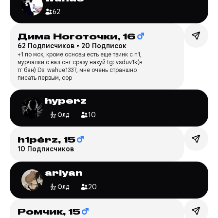
62
Дима Ноготочки,
16
62 Подписчиков
•
20 Подписок
+1 по мск, кроме основы есть еще твинк с п1,
мурчалки с вал снг сразу нахуй tg: vsduv1k(в
тг бан) Ds: wahue1337, мне очень страншно
писать первым, сор
hyperz
10
Олд
h1pérz,
15
10 Подписчиков
ariyan
20
Олд
Ромчик,
15