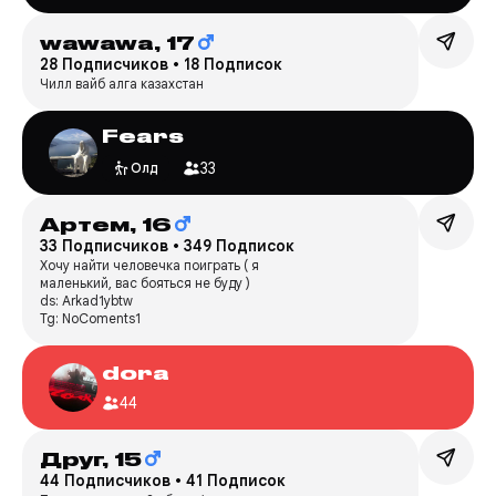
wawawa,
17
28 Подписчиков
•
18 Подписок
Чилл вайб алга казахстан
Fears
33
Олд
Артем,
16
33 Подписчиков
•
349 Подписок
Хочу найти человечка поиграть ( я
маленький, вас бояться не буду )
ds: Arkad1ybtw
Tg: NoComents1
dora
44
Друг,
15
44 Подписчиков
•
41 Подписок