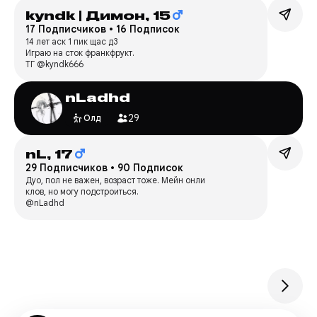
kyndk | Димон,
15
17 Подписчиков
•
16 Подписок
14 лет аск 1 пик щас д3
Играю на сток франкфрукт.
ТГ @kyndk666
nLadhd
29
Олд
nL,
17
29 Подписчиков
•
90 Подписок
Дуо, пол не важен, возраст тоже. Мейн онли
клов, но могу подстроиться.
@nLadhd