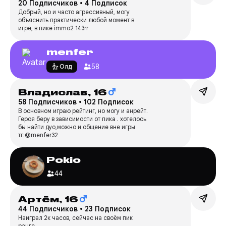
20 Подписчиков
•
4 Подписок
Добрый, но и часто агрессивный, могу
объяснить практически любой момент в
игре, в пике immo2 143rr
menfer
58
Олд
Владислав,
16
58 Подписчиков
•
102 Подписок
В основном играю рейтинг, но могу и анрейт.
Героя беру в зависимости от пика . хотелось
бы найти дуо,можно и общение вне игры
тг:@menfer32
Pokio
44
Артём,
16
44 Подписчиков
•
23 Подписок
Наиграл 2к часов, сейчас на своём пик
ранге.