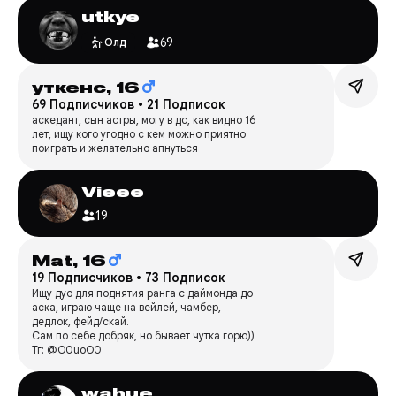
utkye
69
Олд
уткенс,
16
69 Подписчиков
•
21 Подписок
аскедант, сын астры, могу в дс, как видно 16
лет, ищу кого угодно с кем можно приятно
поиграть и желательно апнуться
Vieee
19
Mat,
16
19 Подписчиков
•
73 Подписок
Ищу дуо для поднятия ранга с даймонда до
аска, играю чаще на вейлей, чамбер,
дедлок, фейд/скай.
Сам по себе добряк, но бывает чутка горю))
Тг: @O0uoO0
wahue