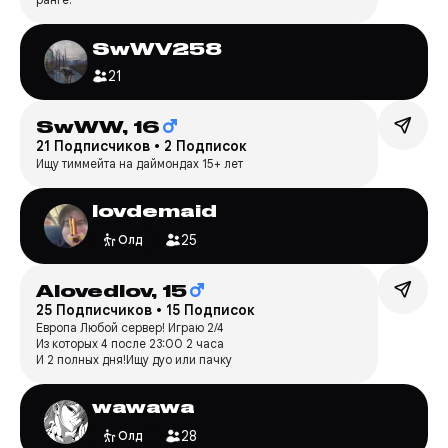
SwWV258
21
SwWW,
16
21 Подписчиков
•
2 Подписок
Ищу тиммейта на даймондах 15+ лет
lovdemaid
25
Олд
Alovedlov,
15
25 Подписчиков
•
15 Подписок
Европа Любой сервер! Играю 2/4
Из которых 4 после 23:00 2 часа
И 2 полных дня!Ищу дуо или пачку
wawawa
28
Олд