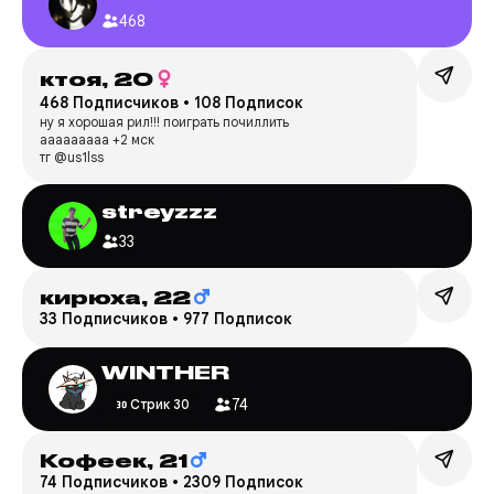
468
ктоя,
20
468 Подписчиков
•
108 Подписок
ну я хорошая рил!!! поиграть почиллить
ааааааааа +2 мск
тг @us1lss
streyzzz
33
кирюха,
22
33 Подписчиков
•
977 Подписок
WINTHER
74
Стрик 30
Кофеек,
21
74 Подписчиков
•
2309 Подписок