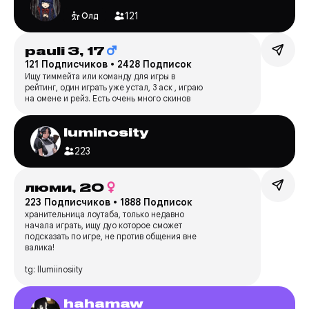
121
Олд
pauli 3,
17
121 Подписчиков
•
2428 Подписок
Ищу тиммейта или команду для игры в
рейтинг, один играть уже устал, 3 аск , играю
на омене и рейз. Есть очень много скинов
luminosity
223
люми,
20
223 Подписчиков
•
1888 Подписок
хранительница лоутаба, только недавно
начала играть, ищу дуо которое сможет
подсказать по игре, не против общения вне
валика!
tg: llumiinosiity
hahamaw