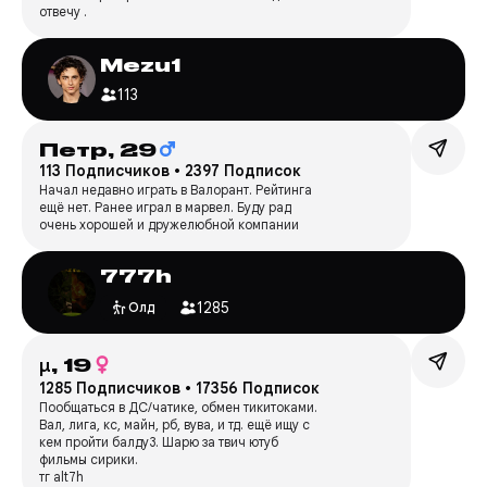
отвечу .
Mezu1
113
Петр,
29
113 Подписчиков
•
2397 Подписок
Начал недавно играть в Валорант. Рейтинга
ещё нет. Ранее играл в марвел. Буду рад
очень хорошей и дружелюбной компании
777h
1285
Олд
μ,
19
1285 Подписчиков
•
17356 Подписок
Пообщаться в ДС/чатике, обмен тикитоками.
Вал, лига, кс, майн, рб, вува, и тд. ещё ищу с
кем пройти балду3. Шарю за твич ютуб
фильмы сирики.
тг alt7h