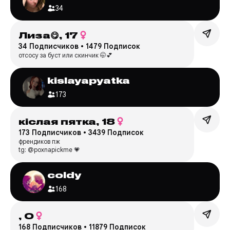
34
Лиза😋,
17
34 Подписчиков
•
1479 Подписок
отсосу за буст или скинчик 🤭💕
kislayapyatka
173
кiслая пятка,
18
173 Подписчиков
•
3439 Подписок
френдиков пж
tg: @poxnapickme 💗
coldy
168
,
0
168 Подписчиков
•
11879 Подписок