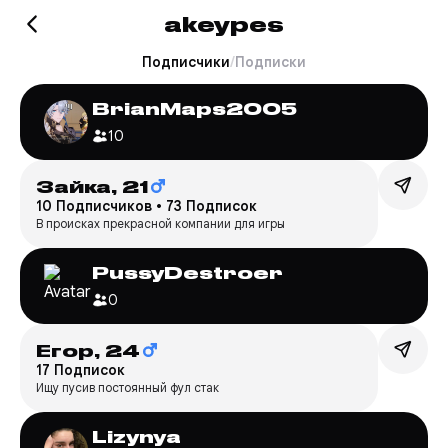
akeypes
Подписчики
/
Подписки
BrianMaps2005
10
Зайка,
21
10 Подписчиков
•
73 Подписок
В происках прекрасной компании для игры
PussyDestroer
0
Егор,
24
17 Подписок
Ищу пусив постоянный фул стак
Lizynya