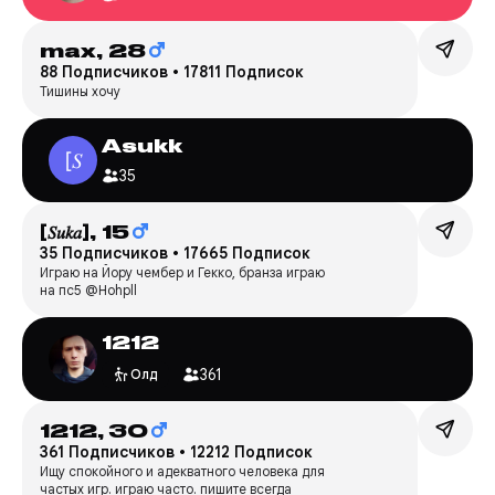
max,
28
88 Подписчиков
•
17811 Подписок
Тишины хочу
Asukk
35
[𝑆𝑢𝑘𝑎],
15
35 Подписчиков
•
17665 Подписок
Играю на Йору чембер и Гекко, бранза играю
на пс5 @Hohpll
1212
361
Олд
1212,
30
361 Подписчиков
•
12212 Подписок
Ищу спокойного и адекватного человека для
частых игр. играю часто. пишите всегда