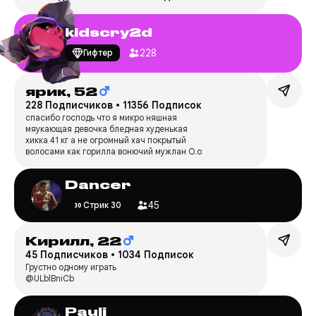
kidscry2d
228
Гифтер
ярик,
52
228 Подписчиков
•
11356 Подписок
спасибо господь что я микро няшная
мяукающая девочка бледная худенькая
хикка 41 кг а не огромный хач покрытый
волосами как горилла вонючий мужлан О.о
Dancer
45
Стрик 30
Кирилл,
22
45 Подписчиков
•
1034 Подписок
Грустно одному играть
@ULblBniCb
Pauli