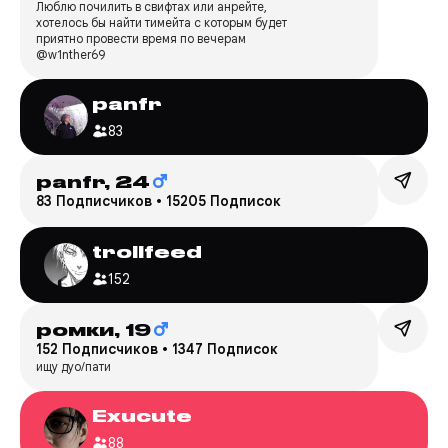
Люблю почилить в свифтах или анрейте,
хотелось бы найти тимейта с которым будет
приятно провести время по вечерам
@w1nther69
panfr
83
panfr,
24
83 Подписчиков
•
15205 Подписок
trollfeed
152
ромки,
19
152 Подписчиков
•
1347 Подписок
ищу дуо/пати
Exucute
88