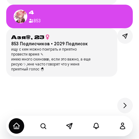
4
853
Азя🌸,
23
853 Подписчиков
•
2029 Подписок
ищу с кем можно поиграть и приятно
провести время 🍡
имею много скинов🫨, если это важно, а еще
рисую ✨,мне часто говорят что у меня
приятный голос 🐣