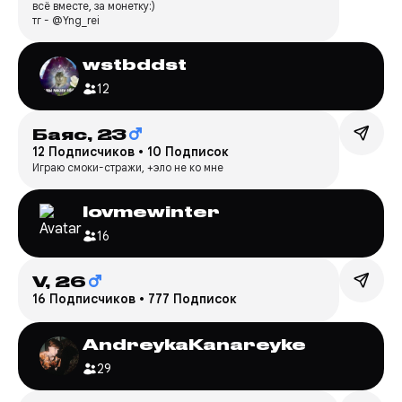
всё вместе, за монетку:)
тг - @Yng_rei
wstbddst
12
Баяс,
23
12 Подписчиков
•
10 Подписок
Играю смоки-стражи, +эло не ко мне
lovmewinter
16
V,
26
16 Подписчиков
•
777 Подписок
AndreykaKanareyke
29