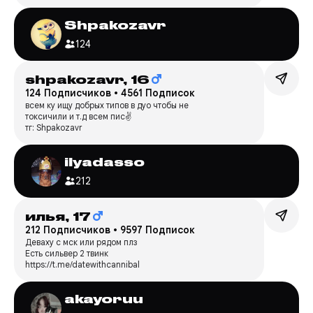
Shpakozavr
124
shpakozavr,
16
124 Подписчиков
•
4561 Подписок
всем ку ищу добрых типов в дуо чтобы не
токсичили и т.д всем пис✌️
тг: Shpakozavr
ilyadasso
212
илья,
17
212 Подписчиков
•
9597 Подписок
Деваху с мск или рядом плз
Есть сильвер 2 твинк
https://t.me/datewithcannibal
akayoruu