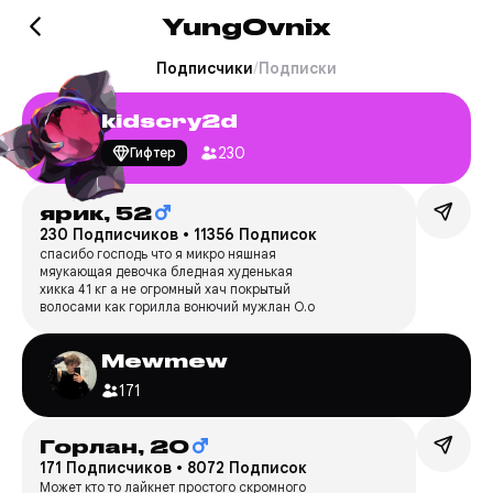
YungOvnix
Подписчики
/
Подписки
kidscry2d
230
Гифтер
ярик,
52
230 Подписчиков
•
11356 Подписок
спасибо господь что я микро няшная
мяукающая девочка бледная худенькая
хикка 41 кг а не огромный хач покрытый
волосами как горилла вонючий мужлан О.о
Mewmew
171
Горлан,
20
171 Подписчиков
•
8072 Подписок
Может кто то лайкнет простого скромного