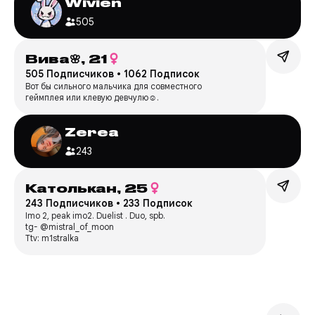
Wivien
505
Вива🌸,
21
505 Подписчиков
•
1062 Подписок
Вот бы сильного мальчика для совместного
геймплея или клевую девчулю☺️.
Zerea
243
Католькан,
25
243 Подписчиков
•
233 Подписок
Imo 2, peak imo2. Duelist . Duo, spb.
tg- @mistral_of_moon
Ttv: m1stralka