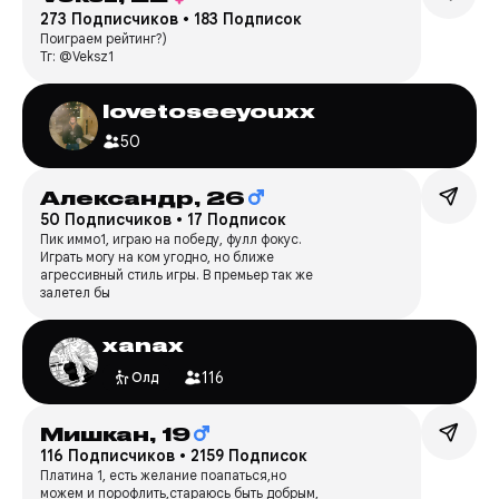
273 Подписчиков
•
183 Подписок
Поиграем рейтинг?)
Тг: @Veksz1
lovetoseeyouxx
50
Александр,
26
50 Подписчиков
•
17 Подписок
Пик иммо1, играю на победу, фулл фокус.
Играть могу на ком угодно, но ближе
агрессивный стиль игры. В премьер так же
залетел бы
xanax
116
Олд
Мишкан,
19
116 Подписчиков
•
2159 Подписок
Платина 1, есть желание поапаться,но
можем и порофлить,стараюсь быть добрым,