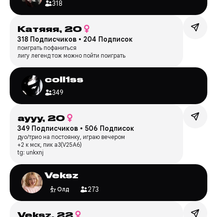
318
Катяяя,
20
318 Подписчиков
•
204 Подписок
поиграть пофаниться
лигу легенд тож можно пойти поиграть
coll1ss
349
аууу,
20
349 Подписчиков
•
506 Подписок
дуо/трио на постоянку, играю вечером
+2 к мск, пик а3(V25A6)
tg: unkxnj
Veksz
273
Олд
Veksz,
22