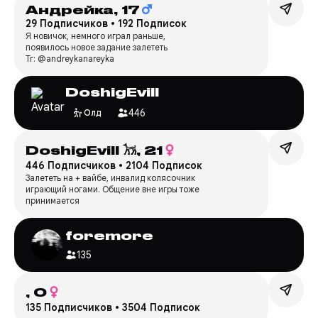
Андрейка,
17
29 Подписчиков
•
192 Подписок
Я новичок, немного играл раньше,
появилось новое задание залететь
Тг: @andreykanareyka
DoshigEvill
446
Олд
DoshigEvill 𓃡,
21
446 Подписчиков
•
2104 Подписок
Залететь на + вайбе, инвалид колясочник
играющий ногами. Общение вне игры тоже
принимается
foremore
135
,
0
135 Подписчиков
•
3504 Подписок