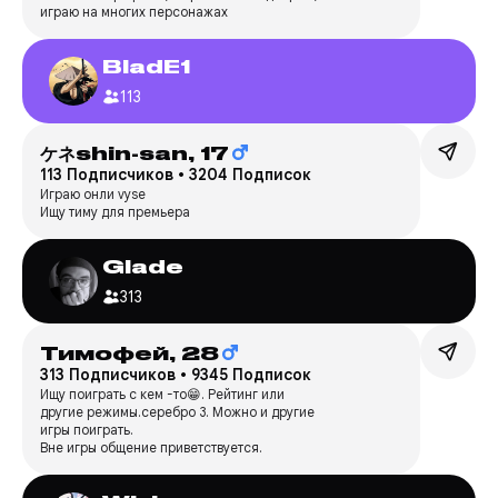
играю на многих персонажах
BladE1
113
ケネshin-san,
17
113 Подписчиков
•
3204 Подписок
Играю онли vyse
Ищу тиму для премьера
Glade
313
Тимофей,
28
313 Подписчиков
•
9345 Подписок
Ищу поиграть с кем -то😁. Рейтинг или
другие режимы.серебро 3. Можно и другие
игры поиграть.
Вне игры общение приветствуется.