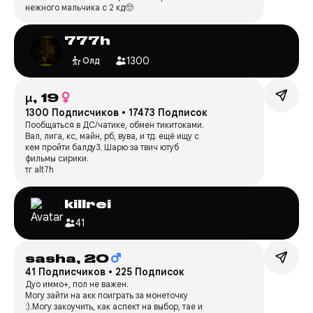
нежного мальчика с 2 кд🥺
777h
1300
Олд
μ,
19
1300 Подписчиков
•
17473 Подписок
Пообщаться в ДС/чатике, обмен тикитоками.
Вал, лига, кс, майн, рб, вува, и тд. ещё ищу с
кем пройти балду3. Шарю за твич ютуб
фильмы сирики.
тг alt7h
killrei
41
sasha,
20
41 Подписчиков
•
225 Подписок
Дуо иммо+, пол не важен.
Могу зайти на акк поиграть за монеточку
:).Могу закоучить, как аспект на выбор, тае и