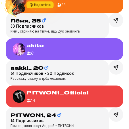
33
Недотёпа
Лёня,
25
33 Подписчиков
Имм , стримлю на твиче, ищу дуо рейтинга
akito
61
aakki.,
20
61 Подписчиков
•
20 Подписок
Расскажу сказку о трёх медведях.
P1TWON1_Official
14
P1TWON1,
24
14 Подписчиков
Привет, меня зовут Андрей - ПИТВОНИ.