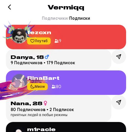
Vermiqq
Подписчики
/
Подписки
tezcxn
9
Лоутаб
Danya,
18
9 Подписчиков
•
179 Подписок
RinaBart
80
Meow
Nana,
28
80 Подписчиков
•
2 Подписок
приятных людей в любые режимы
m1racle