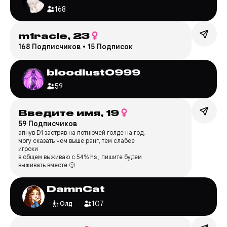
168
m1racle,
23
168 Подписчиков
•
15 Подписок
bloodlust0999
59
Введите имя,
19
59 Подписчиков
апнув D1 застряв на потнючей голде на год,
могу сказать чем выше ранг, тем слабее
игроки
в общем выживаю с 54% hs , пишите будем
выживать вместе 🙂
DamnCat
107
Олд