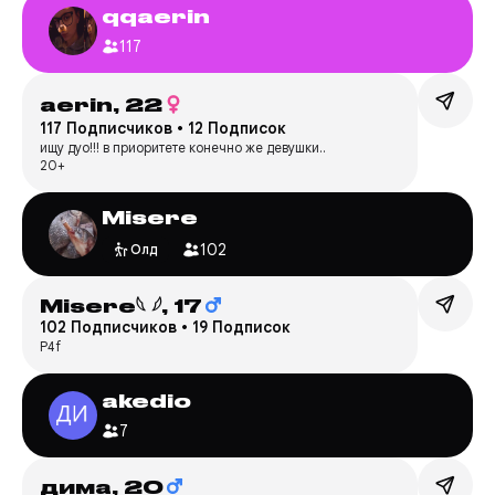
qqaerin
117
aerin,
22
117 Подписчиков
•
12 Подписок
ищу дуо!!! в приоритете конечно же девушки..
20+
Misere
102
Олд
Misere𓆩 𓆪,
17
102 Подписчиков
•
19 Подписок
P4f
akedio
7
дима,
20