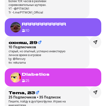
Более 10К часов в разливах
соревновательных шутерах.
YT -@P1TWON1
Тг -t.me/P1TWON1_Official
RRRRRRRRRRR
10
охняш,
29
10 Подписчиков
старый, но опытный, успешно инвестирую
личное время в игровое
tg: @Rercury
ttv: rekurama
Diabetics
25
Tema,
23
25 Подписчиков
•
35 Подписок
Пишите, пойду в дуо/трио/фулки. Играю на
инициаторах.