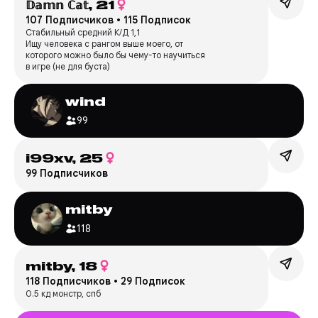
𝔻𝕒𝕞𝕟 ℂ𝕒𝕥,
21
107 Подписчиков
•
115 Подписок
Стабильный средний К/Д 1,1
Ищу человека с рангом выше моего, от
которого можно было бы чему-то научиться
в игре (не для буста)
wind
99
i99xv,
25
99 Подписчиков
mitby
118
mitby,
18
118 Подписчиков
•
29 Подписок
0.5 кд монстр, спб