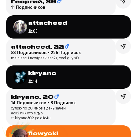
Георгий,
26
11 Подписчиков
attacheed
83
attacheed,
22
83 Подписчиков
•
225 Подписок
main asc 1 now(peak asc2), cool guy xD
kiryano
14
kiryano,
20
14 Подписчиков
•
8 Подписок
хуярю по 20 ммов в день зачем...
аск2 пик кто в дуо....
тг kiryano302 дс d1e4u
flowyoki