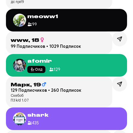
дс njel9
meoww1
99
www,
18
99 Подписчиков
•
1029 Подписок
afomir
129
Олд
Марк,
19
129 Подписчиков
•
260 Подписок
Скебоб
П3 k/d 1.07
shark
435