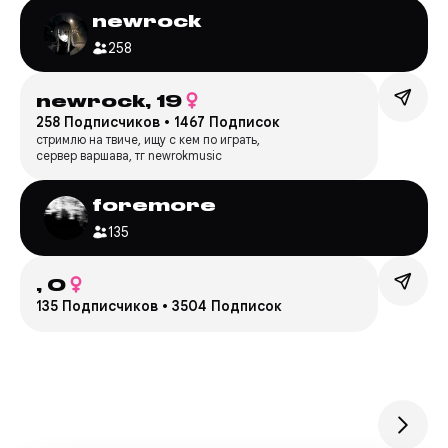
newrock
258
newrock,
19
258 Подписчиков
•
1467 Подписок
стримлю на твиче, ищу с кем по играть,
сервер варшава, тг newrokmusic
foremore
135
,
0
135 Подписчиков
•
3504 Подписок