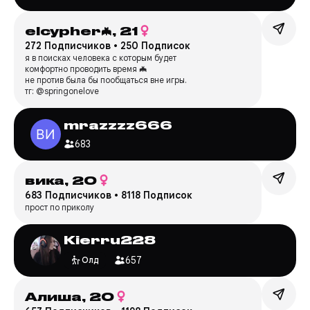
elcypher🦇,
21
272 Подписчиков
•
250 Подписок
я в поисках человека с которым будет
комфортно проводить время 🦇
не против была бы пообщаться вне игры.
тг: @springonelove
mrazzzz666
683
вика,
20
683 Подписчиков
•
8118 Подписок
прост по приколу
Kierru228
657
Олд
Алиша,
20