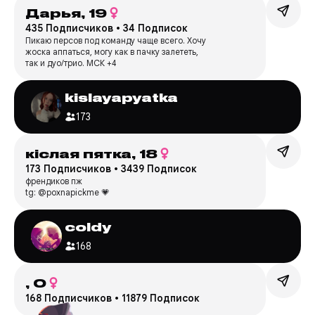
Дарья,
19
435 Подписчиков
•
34 Подписок
Пикаю персов под команду чаще всего. Хочу
жоска аппаться, могу как в пачку залететь,
так и дуо/трио. МСК +4
kislayapyatka
173
кiслая пятка,
18
173 Подписчиков
•
3439 Подписок
френдиков пж
tg: @poxnapickme 💗
coldy
168
,
0
168 Подписчиков
•
11879 Подписок