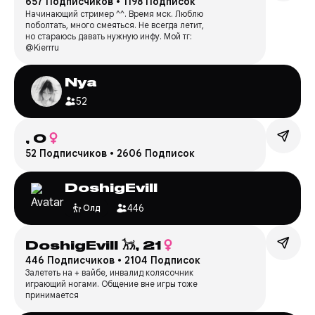
657 Подписчиков
•
1198 Подписок
Начинающий стример ^^. Время мск. Люблю
поболтать, много смеяться. Не всегда летит,
но стараюсь давать нужную инфу. Мой тг:
@Kierrru
Nya
52
,
0
52 Подписчиков
•
2606 Подписок
DoshigEvill
446
Олд
DoshigEvill 𓃡,
21
446 Подписчиков
•
2104 Подписок
Залететь на + вайбе, инвалид колясочник
играющий ногами. Общение вне игры тоже
принимается