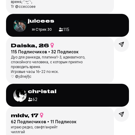
время₍⸍⸌̣ʷ̣̫⸍̣⸌₎
Тг @cceccoee
juicees
115
Стрик 30
Daiska,
26
115 Подписчиков
•
32 Подписок
Дуо для ранкеда, платина1-3, адекватного,
спокойного человека, с которым приятно
проводить время.
Игровые часы 16-22 по мск.
♡ @jdnejfjc
christal
62
mldv,
17
62 Подписчиков
•
11 Подписок
играю редко, свифт/анрейт
чиллгай