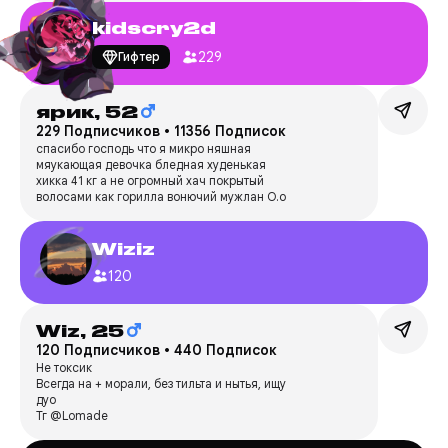
kidscry2d
229
Гифтер
ярик,
52
229 Подписчиков
•
11356 Подписок
спасибо господь что я микро няшная
мяукающая девочка бледная худенькая
хикка 41 кг а не огромный хач покрытый
волосами как горилла вонючий мужлан О.о
Wiziz
120
Wiz,
25
120 Подписчиков
•
440 Подписок
Не токсик
Всегда на + морали, без тильта и нытья, ищу
дуо
Тг @Lomade