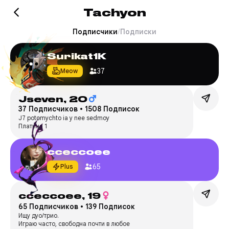
Tachyon
Подписчики
/
Подписки
Surikat1K
37
Meow
Jseven,
20
37 Подписчиков
•
1508 Подписок
J7 potomychto ia y nee sedmoy
Платина 1
cceccoee
65
Plus
cceccoee,
19
65 Подписчиков
•
139 Подписок
Ищу дуо/трио.
Играю часто, свободна почти в любое