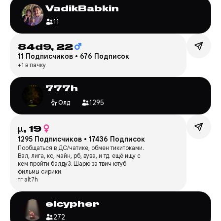
VadikBabkin
11
84d9,
22
11 Подписчиков
•
676 Подписок
+1 в пачку
777h
1295
Олд
μ,
19
1295 Подписчиков
•
17436 Подписок
Пообщаться в ДС/чатике, обмен тикитоками.
Вал, лига, кс, майн, рб, вува, и тд. ещё ищу с
кем пройти балду3. Шарю за твич ютуб
фильмы сирики.
тг alt7h
elcypher
272