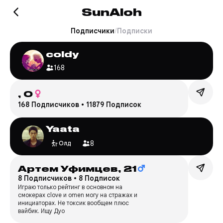
SunAloh
Подписчики
/
Подписки
coldy
168
,
0
168 Подписчиков
•
11879 Подписок
Yaata
8
Олд
Артем Уфимцев,
21
8 Подписчиков
•
8 Подписок
Играю только рейтинг в основном на
смокерах clove и omen могу на стражах и
инициаторах. Не токсик вообщем плюс
вайбик. Ищу Дуо