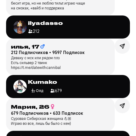
бесит игра, но не люблю тильт.играю чаще
на смоках, +вайб и поддержка
ilyadasso
212
илья,
17
212 Подписчиков
•
9597 Подписок
Деваху с мск или рядом плз
Есть сильвер 2 твинк
https://t.me/datewithcannibal
Kumako
679
Олд
Мария,
26
679 Подписчиков
•
633 Подписок
Суровая Сибирская женщина 💪🏼
Играю во все, лишь бы было с кем)