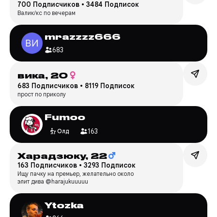
700 Подписчиков
•
3484 Подписок
Валик/кс по вечерам
mrazzzz666
683
вика,
20
683 Подписчиков
•
8119 Подписок
прост по приколу
Fumoo
163
Олд
Харадзюку,
22
163 Подписчиков
•
3293 Подписок
Ищу пачку на премьер, желательно около
элит дива @harajukuuuuu
Ytozka