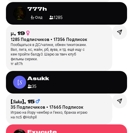
777h
1285
Олд
μ,
19
1285 Подписчиков
•
17356 Подписок
Пообщаться в ДС/чатике, обмен тикитоками.
Вал, лига, кс, майн, рб, вува, и тд. ещё ищу с
кем пройти балду3. Шарю за твич ютуб
фильмы сирики.
тг alt7h
Asukk
35
[𝑆𝑢𝑘𝑎],
15
35 Подписчиков
•
17665 Подписок
Играю на Йору чембер и Гекко, бранза играю
на пс5 @Hohpll
Exucute