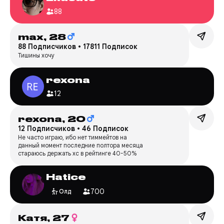
88
max,
28
88 Подписчиков
•
17811 Подписок
Тишины хочу
rexona
12
rexona,
20
12 Подписчиков
•
46 Подписок
Не часто играю, ибо нет тиммейтов на
данный момент последние полтора месяца
стараюсь держать хс в рейтинге 40-50%
Hatice
700
Олд
Катя,
27