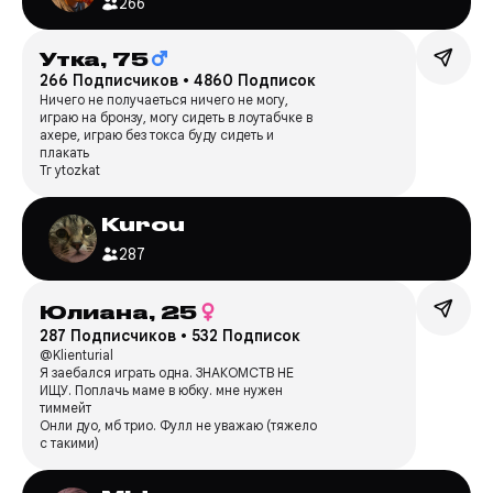
266
Утка,
75
266 Подписчиков
•
4860 Подписок
Ничего не получаеться ничего не могу,
играю на бронзу, могу сидеть в лоутабчке в
ахере, играю без токса буду сидеть и
плакать
Тг ytozkat
Kurou
287
Юлиана,
25
287 Подписчиков
•
532 Подписок
@Klienturial
Я заебался играть одна. ЗНАКОМСТВ НЕ
ИЩУ. Поплачь маме в юбку. мне нужен
тиммейт
Онли дуо, мб трио. Фулл не уважаю (тяжело
с такими)