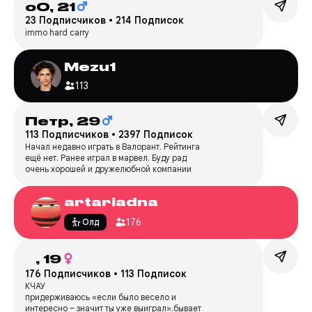
oO,
21
23 Подписчиков
•
214 Подписок
immo hard carry
Mezu1
113
Петр,
29
113 Подписчиков
•
2397 Подписок
Начал недавно играть в Валорант. Рейтинга
ещё нет. Ранее играл в марвел. Буду рад
очень хорошей и дружелюбной компании
artariadna
176
Олд
ᅠ,
19
176 Подписчиков
•
113 Подписок
КЧАУ
придерживаюсь «если было весело и
интересно – значит ты уже выиграл».бывает