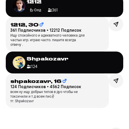
1212
361
Олд
1212,
30
361 Подписчиков
•
12212 Подписок
Ищу спокойного и адекватного человека для
частых игр. играю часто. пишите всегда
отвечу .
Shpakozavr
124
shpakozavr,
16
124 Подписчиков
•
4562 Подписок
всем ку ищу добрых типов в дуо чтобы не
токсичили и т.д всем пис✌️
тг: Shpakozavr