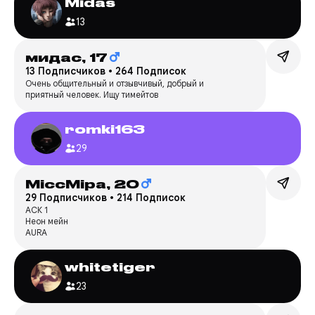
Midas
13
мидас,
17
13 Подписчиков
•
264 Подписок
Очень общительный и отзывчивый, добрый и
приятный человек. Ищу тимейтов
romki163
29
MiccMipa,
20
29 Подписчиков
•
214 Подписок
АСК 1
Неон мейн
AURA
whitetiger
23