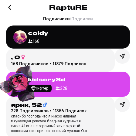
RaptuRE
Подписчики
/
Подписки
coldy
168
,
0
168 Подписчиков
•
11879 Подписок
kidscry2d
228
Гифтер
ярик,
52
228 Подписчиков
•
11356 Подписок
спасибо господь что я микро няшная
мяукающая девочка бледная худенькая
хикка 41 кг а не огромный хач покрытый
волосами как горилла вонючий мужлан О.о