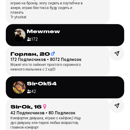
играю на бронзу, могу сидеть в лоутабчке в
ахере, играю без токса буду сидеть и
плакать
Тг ytozkat
Mewmew
172
Горлан,
20
172 Подписчиков
•
8072 Подписок
Может кто то лайкнет простого скромного
нежного мальчика с 2 кд🥺
Sir0k54
42
Sir0k,
16
42 Подписчиков
•
80 Подписок
Комфортик девушка, играю с кайфом;) Ищу
дуо девушку или парня любых возрастов,
главное комфорт