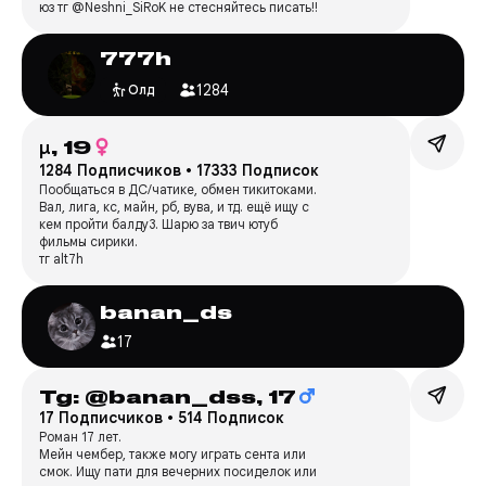
юз тг @Neshni_SiRoK не стесняйтесь писать!!
777h
1284
Олд
μ,
19
1284 Подписчиков
•
17333 Подписок
Пообщаться в ДС/чатике, обмен тикитоками.
Вал, лига, кс, майн, рб, вува, и тд. ещё ищу с
кем пройти балду3. Шарю за твич ютуб
фильмы сирики.
тг alt7h
banan_ds
17
Tg: @banan_dss,
17
17 Подписчиков
•
514 Подписок
Роман 17 лет.
Мейн чембер, также могу играть сента или
смок. Ищу пати для вечерних посиделок или