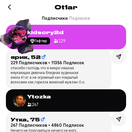
Ot1ar
Подписчики
/
Подписки
kidscry2d
229
Гифтер
ярик,
52
229 Подписчиков
•
11356 Подписок
спасибо господь что я микро няшная
мяукающая девочка бледная худенькая
хикка 41 кг а не огромный хач покрытый
волосами как горилла вонючий мужлан О.о
Ytozka
267
Утка,
75
267 Подписчиков
•
4860 Подписок
Ничего не получаеться ничего не могу,