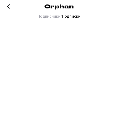
Orphan
Подписчики
/
Подписки
Хорошо это или плохо, но
тут пока пусто