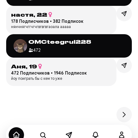
настя,
22
178 Подписчиков
•
382 Подписок
нянчнягчггчгчгвгвгвгаоала ааааа
OMCteegrul228
472
Аня,
19
472 Подписчиков
•
1946 Подписок
йоу поиграть бы с кем то уже