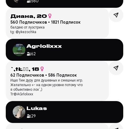
560
Диана,
20
560 Подписчиков
•
1821 Подписок
балдею от лузстрика
tg: @ykezochka
Agrlolixxx
62
`,†Ł🧟‍♀,
18
62 Подписчиков
•
586 Подписок
Ищю Тим дуру для душевных и смешных игр.
Желательно +- на одном уровне потому что
я объективно лох`,)
Тг@AGrlolixxx
Lukas
29