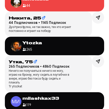
44
Никита,
25
44 Подписчиков
•
1145 Подписок
Дуо/трио/фулка, не так важно, тех кто играет
постоянно и играет на победу
Ytozka
265
Утка,
75
265 Подписчиков
•
4860 Подписок
Ничего не получаеться ничего не могу,
играю на бронзу, могу сидеть в лоутабчке в
ахере, играю без токса буду сидеть и
плакать
Тг ytozkat
milashkax33
119