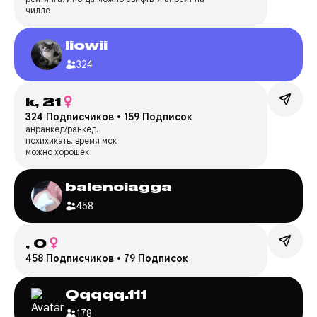
чилле
liowii
324
k,
21
324 Подписчиков
•
159 Подписок
анранкед/ранкед.
похихикать. время мск
можно хорошек
balenciagga
458
,
0
458 Подписчиков
•
79 Подписок
Qqqqq.111
178