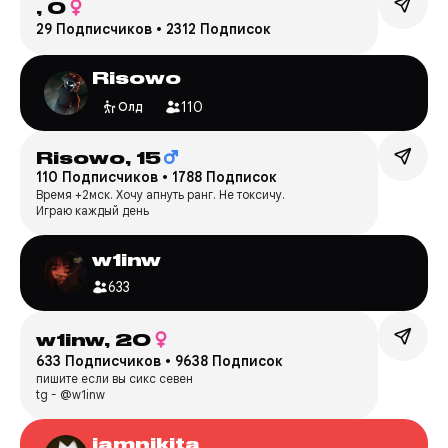
,
0
29 Подписчиков
•
2312 Подписок
Risowo
110
Олд
Risowo,
15
110 Подписчиков
•
1788 Подписок
Время +2мск. Хочу апнуть ранг. Не токсичу.
Играю каждый день
w1inw
633
︎w1inw,
20
633 Подписчиков
•
9638 Подписок
пишите если вы сикс севен
tg - @w1inw
iamnikita