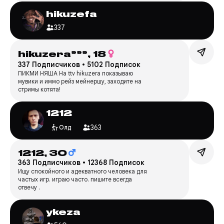
hikuzefa
337
hikuzera⁹⁹⁹,
18
337 Подписчиков
•
5102 Подписок
ПИКМИ НЯША На ttv hikuzera показываю
мувики и иммо рейз мейнершу, заходите на
стримы котята!
1212
363
Олд
1212,
30
363 Подписчиков
•
12368 Подписок
Ищу спокойного и адекватного человека для
частых игр. играю часто. пишите всегда
отвечу .
ykeza