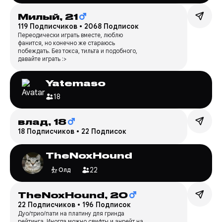
Милый,
21
119 Подписчиков
•
2068 Подписок
Переодически играть вместе, люблю
фанится, но конечно же стараюсь
побеждать. Без токса, тильта и подобного,
давайте играть :>
Yatemaso
18
­влад,
18
18 Подписчиков
•
22 Подписок
TheNoxHound
22
Олд
TheNoxHound,
20
22 Подписчиков
•
196 Подписок
Дуо/трио/пати на платину для гринда
рейтинга. Иногда можно свифты и анрейт на