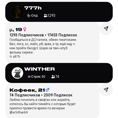
777h
1293
Олд
μ,
19
1293 Подписчиков
•
17453 Подписок
Пообщаться в ДС/чатике, обмен тикитоками.
Вал, лига, кс, майн, рб, вува, и тд. ещё ищу с
кем пройти балду3. Шарю за твич ютуб
фильмы сирики.
тг alt7h
WINTHER
74
Стрик 30
Кофеек,
21
74 Подписчиков
•
2309 Подписок
Люблю почилить в свифтах или анрейте,
хотелось бы найти тимейта с которым будет
приятно провести время по вечерам
@w1nther69