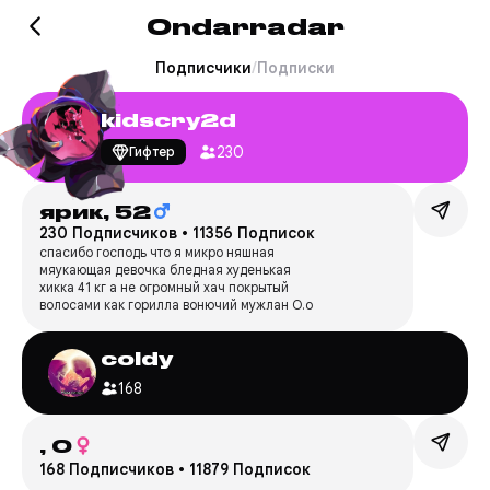
Ondarradar
Подписчики
/
Подписки
kidscry2d
230
Гифтер
ярик,
52
230 Подписчиков
•
11356 Подписок
спасибо господь что я микро няшная
мяукающая девочка бледная худенькая
хикка 41 кг а не огромный хач покрытый
волосами как горилла вонючий мужлан О.о
coldy
168
,
0
168 Подписчиков
•
11879 Подписок