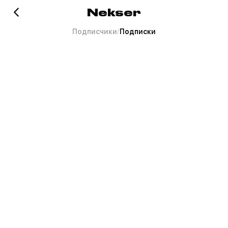
Nekser
Подписчики
/
Подписки
Хорошо это или плохо, но
тут пока пусто