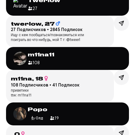
Twerlow
27
twerlow,
27
27 Подписчиков
•
2845 Подписок
Ищу с кем пообщаться/познакомиться или
поиграть во что нибудь, мой T г: @tweerl
m11na11
108
m11na,
18
108 Подписчиков
•
41 Подписок
приветики
ttw: m11na11
Popo
19
Олд
,
0