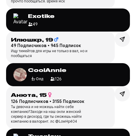
прочто пообщаться. Время мск
Exotike
49
Илюшкр,
19
49 Подписчиков
•
945 Подписок
Ищу тимейтов для игры не только в вал, но и
пообщаться
CoolAnnie
126
Олд
Анюта,
15
126 Подписчиков
•
3155 Подписок
Ты девочка и не можешь найти себе
компанию?Заходи на наш онли женский
сервер в дискорд, где ты сможешь найти
компанию в валорант. лс @LowHp404