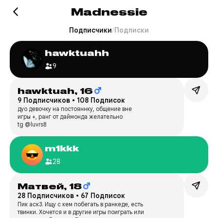
Madnessie
Подписчики
/
Подписки
hawktuahh
9
hawktuah,
16
9 Подписчиков
•
108 Подписок
дуо девочку на постояннку, общение вне
игры +, ранг от даймонда желательно
tg @luvrs8
m1kkk
28
Матвей,
18
28 Подписчиков
•
67 Подписок
Пик аск3. Ищу с кем побегать в ранкеде, есть
твинки. Хочется и в другие игры поиграть или