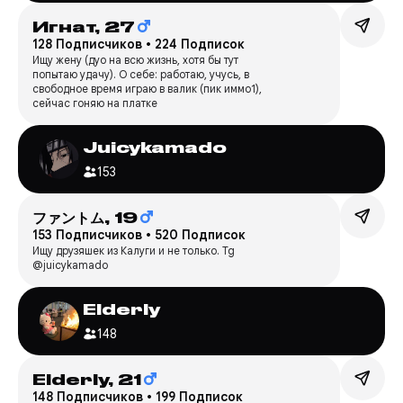
Игнат,
27
128 Подписчиков
•
224 Подписок
Ищу жену (дуо на всю жизнь, хотя бы тут
попытаю удачу). О себе: работаю, учусь, в
свободное время играю в валик (пик иммо1),
сейчас гоняю на платке
Juicykamado
153
ファントム,
19
153 Подписчиков
•
520 Подписок
Ищу друзяшек из Калуги и не только. Tg
@juicykamado
Elderly
148
Elderly,
21
148 Подписчиков
•
199 Подписок