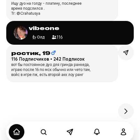
Ищу дуо на голду - платину, последнее
время подслился .
Тг: @Crahatusya
vibeone
116
Олд
ростик,
19
116 Подписчиков
•
242 Подписок
вот бы постоянное дуо для гринда ранкеда,
играю после 16 по мск обычно или чето там,
войс в игре пж, есть второй акк лоу ранг