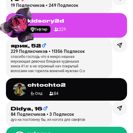
19 Подписчиков
•
249 Подписок
kidscry2d
229
Гифтер
ярик,
52
229 Подписчиков
•
11356 Подписок
спасибо господь что я микро няшная
мяукающая девочка бледная худенькая
хикка 41 кг а не огромный хач покрытый
волосами как горилла вонючий мужлан О.о
chtochto2
84
Олд
Didya,
16
84 Подписчиков
•
3 Подписок
дуо на постоянку бы, ил когота для свифтов