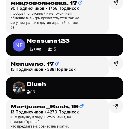
микроволновка,
17
90 Подписчиков
•
1768 Подписок
я добрый, спокойный и не токсичный.
общение вне игры приветствуется, так же
могу поиграть и в другие игры. +6ч от мск
бе
Neasuna123
15
Олд
Nenuwno,
17
15 Подписчиков
•
388 Подписок
Blush
13
Marijuana_Bush,
19
13 Подписчиков
•
4270 Подписок
Ищу девушку в пару. В отношения, на
позицию "третья".
Что предлагаем: совместные катки,