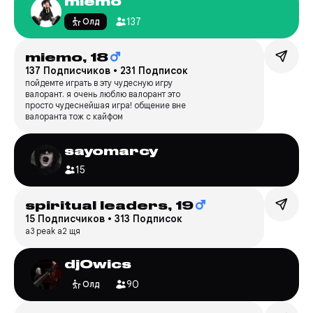
miemo
137
Олд
miemo,
18
137 Подписчиков
•
231 Подписок
пойдемте играть в эту чудесную игру
валорант. я очень люблю валорант это
просто чудеснейшая игра! общение вне
валоранта тож с кайфом
sayomarcy
15
spiritual leaders,
19
15 Подписчиков
•
313 Подписок
a3 peak a2 щя
dj0wics
90
Олд