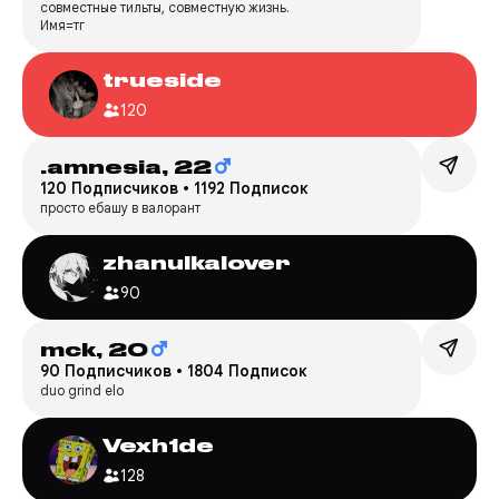
совместные тильты, совместную жизнь.
Имя=тг
trueside
120
.amnesia,
22
120 Подписчиков
•
1192 Подписок
просто ебашу в валорант
zhanulkalover
90
mck,
20
90 Подписчиков
•
1804 Подписок
duo grind elo
Vexh1de
128