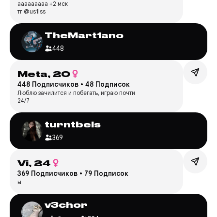
ааааааааа +2 мск
тг @us1lss
TheMart1ano
448
Meta,
20
448 Подписчиков
•
48 Подписок
Люблю зачилится и побегать, играю почти
24/7
turntbels
369
Vi,
24
369 Подписчиков
•
79 Подписок
ы
v3chor