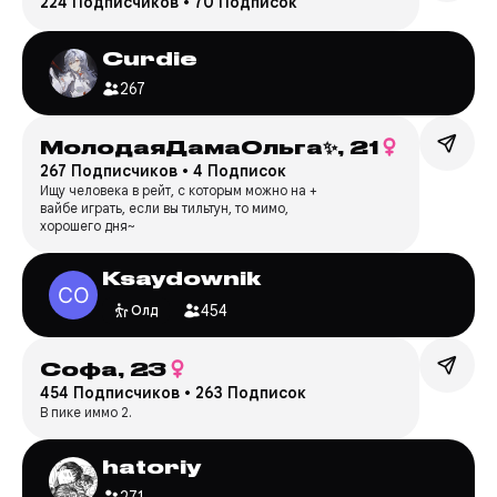
224 Подписчиков
•
70 Подписок
Curdie
267
МолодаяДамаОльга✨,
21
267 Подписчиков
•
4 Подписок
Ищу человека в рейт, с которым можно на +
вайбе играть, если вы тильтун, то мимо,
хорошего дня~
Ksaydownik
454
Олд
Софа,
23
454 Подписчиков
•
263 Подписок
В пике иммо 2.
hatoriy
271