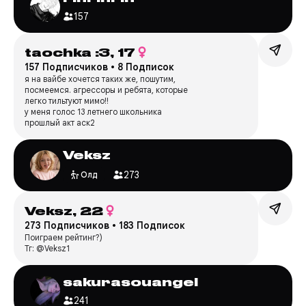
157
taochka :3,
17
157 Подписчиков
•
8 Подписок
я на вайбе хочется таких же, пошутим,
посмеемся. агрессоры и ребята, которые
легко тильтуют мимо!!
у меня голос 13 летнего школьника
прошлый акт аск2
Veksz
273
Олд
Veksz,
22
273 Подписчиков
•
183 Подписок
Поиграем рейтинг?)
Тг: @Veksz1
sakurasouangel
241