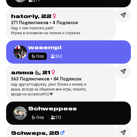
hatoriy,
22
271 Подписчиков
•
4 Подписок
Ищу с кем покатать рейт
Играю в основном на смоках и стражах
wasempi
363
Олд
алина (;,
21
363 Подписчиков
•
84 Подписок
ищу друга/подружку, ранг ближе к моему и
выше, всегда за общение вне игры, пишите,
вроде не кусаюсь🤲🏻💗
Schweppess
113
Олд
Schweps,
28