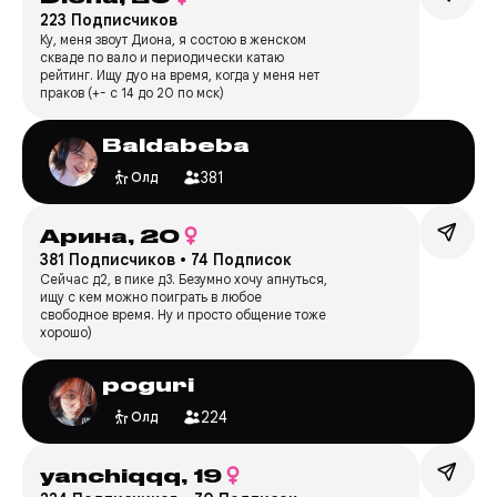
223 Подписчиков
Ку, меня звоут Диона, я состою в женском
скваде по вало и периодически катаю
рейтинг. Ищу дуо на время, когда у меня нет
праков (+- с 14 до 20 по мск)
Baldabeba
381
Олд
Арина,
20
381 Подписчиков
•
74 Подписок
Сейчас д2, в пике д3. Безумно хочу апнуться,
ищу с кем можно поиграть в любое
свободное время. Ну и просто общение тоже
хорошо)
poguri
224
Олд
yanchiqqq,
19