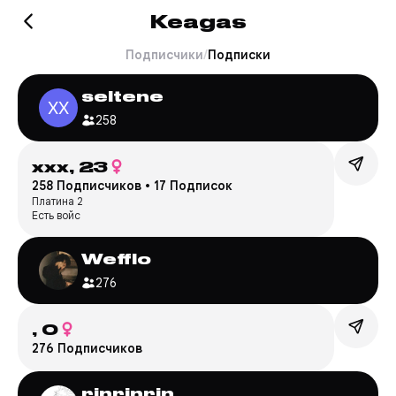
Keagas
Подписчики
/
Подписки
seltene
258
xxx,
23
258 Подписчиков
•
17 Подписок
Платина 2
Есть войс
Wefflo
276
,
0
276 Подписчиков
rinrinrin