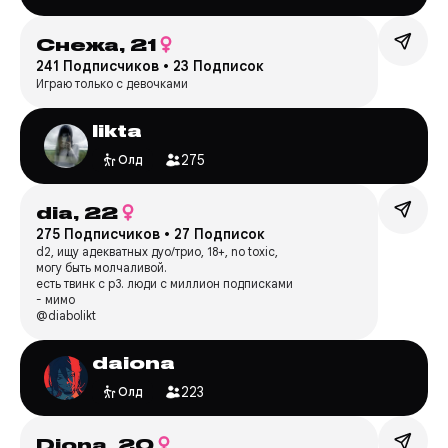
Снежа,
21
241 Подписчиков
•
23 Подписок
Играю только с девочками
likta
275
Олд
dia,
22
275 Подписчиков
•
27 Подписок
d2, ищу адекватных дуо/трио, 18+, no toxic,
могу быть молчаливой.
есть твинк с p3. люди с миллион подписками
- мимо
@diabolikt
daiona
223
Олд
Diona,
20