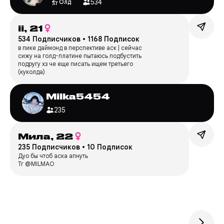
534
Олд
ii,
21
534 Подписчиков
•
1168 Подписок
в пике даймонд в перспективе аск | сейчас
сижу на голд-платине пытаюсь подбустить
подругу хз че еще писать ищем третьего
(куколда)
Milka5454
235
Мила,
22
235 Подписчиков
•
10 Подписок
Дуо бы чтоб аска апнуть
Тг @MILMAO