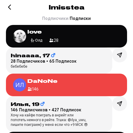
Imisstea
Подписчики
/
Подписки
love
28
Олд
hinaaaa,
17
28 Подписчиков
•
65 Подписок
бебебебе
DaNoNe
146
Илья,
19
146 Подписчиков
•
427 Подписок
Хочу на кайфе поиграть в анрейт или
попотеть немного в рейте. Тгшка: @ilya_uwu,
пишите поиграем) у меня если что +9 МСК 😎