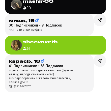
mashir00
30
мишк,
19
30 Подписчиков
•
9 Подписок
чил на платках по фану
sheevnxrth
61
kapacb,
18
61 Подписчиков
•
83 Подписок
играю только токио. дуо на +вайб +w (фуллки
не ищу, народа слишком много)
я киберспортсмен с железа, был платкой 2,
слился до С3
tg: @sheevnxrth