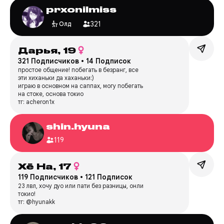
prxoniImiss
321
Олд
Дарья,
19
321 Подписчиков
•
14 Подписок
простое общение! побегать в безранг, все
эти хиханьки да хаханьки:)
играю в основном на саппах, могу побегать
на стоке, основа токио
тг: acheron1x
shin.hyuna
119
Хё На,
17
119 Подписчиков
•
121 Подписок
23 лвл, хочу дуо или пати без разницы, онли
токио!
тг: @hyunakk