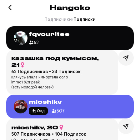
Hangoko
Подписчики
/
Подписки
fqvouritee
62
казашка под кумысом,
21
62 Подписчиков
•
33 Подписок
клянусь апала иммортала соло
immo1 82rr peak
(есть молодой человек)
mioshikv
507
Олд
mioshikv,
20
507 Подписчиков
•
104 Подписок
общаться, играть вместе, ранг не важен