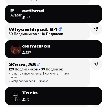
ozthmd
50
Whyuwhhyud,
24
50 Подписчиков
•
116 Подписок
demidroll
129
Женя,
28
129 Подписчиков
•
39 Подписок
Играю по кайфу жи есть. В соло устал плаки
плаки
Иногда горю в себя. Пик аск1
Torin
96