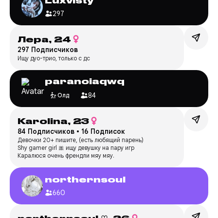
Luxvisty
297
Лера,
24
297 Подписчиков
Ищу дуо-трио, только с дс
paranoiaqwq
84
Олд
Karolina,
23
84 Подписчиков
•
16 Подписок
Девочки 20+ пишите, (есть любящий парень)
Shy gamer girl 🎀 ищу девушку на пару игр
Каралюся очень френдли мяу мяу.
northernsoul
660