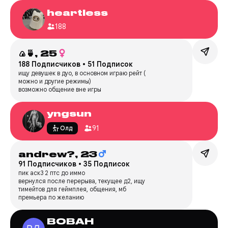
heartless
188
🍙🍵,
25
188 Подписчиков
•
51 Подписок
ищу девушек в дуо, в основном играю рейт (
можно и другие режимы)
возможно общение вне игры
yngsun
91
Олд
andrew?,
23
91 Подписчиков
•
35 Подписок
пик аск3 2 птс до иммо
вернулся после перерыва, текущее д2, ищу
тимейтов для геймплея, общения, мб
премьера по желанию
BOBAH