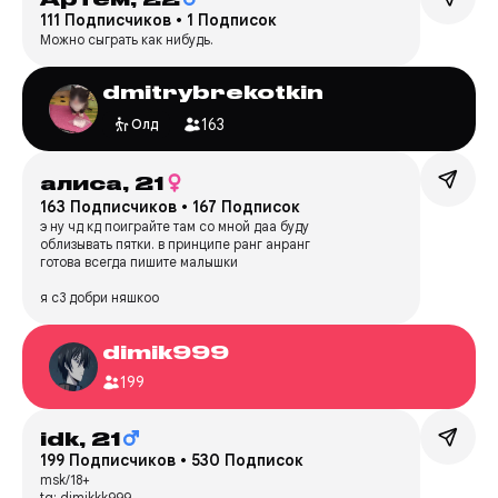
111 Подписчиков
•
1 Подписок
Можно сыграть как нибудь.
dmitrybrekotkin
163
Олд
алиса,
21
163 Подписчиков
•
167 Подписок
э ну чд кд поиграйте там со мной даа буду
облизывать пятки. в принципе ранг анранг
готова всегда пишите малышки
я c3 добри няшкоо
dimik999
199
idk,
21
199 Подписчиков
•
530 Подписок
msk/18+
tg: dimikkk999