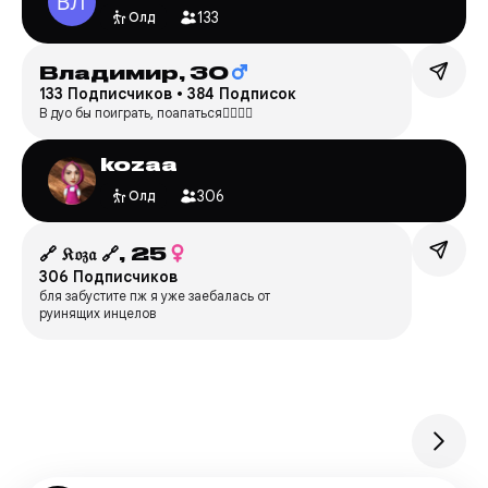
133
Олд
Владимир,
30
133 Подписчиков
•
384 Подписок
В дуо бы поиграть, поапаться👉🏻👈🏻
kozaa
306
Олд
🔗 𝔎𝔬𝔷𝔞 🔗,
25
306 Подписчиков
бля забустите пж я уже заебалась от
руинящих инцелов