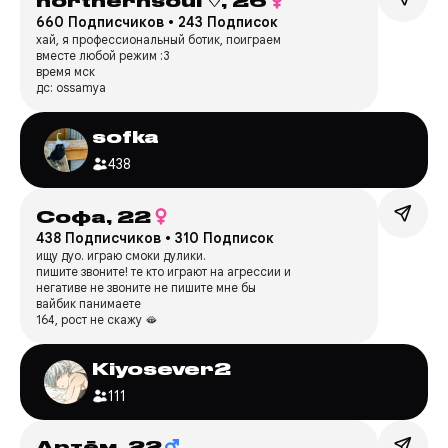
northernsoul ♡,
26
660 Подписчиков
•
243 Подписок
хай, я профессиональный ботик, поиграем
вместе любой режим :3
время мск
дс: ossamya
sofka
438
Софа,
22
438 Подписчиков
•
310 Подписок
ищу дуо. играю смоки дулики.
пишите звоните! те кто играют на агрессии и
негативе не звоните не пишите мне бы
вайбик панимаете
164, рост не скажу 🫦
Kiyosever2
111
Артём,
22