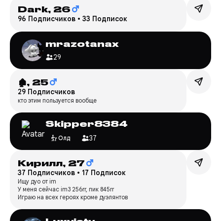
Dark,
26
96 Подписчиков
•
33 Подписок
mrazotanax
29
🏚️,
25
29 Подписчиков
кто этим пользуется вообще
Skipper8384
37
Олд
Кирилл,
27
37 Подписчиков
•
17 Подписок
Ищу дуо от im
У меня сейчас im3 256rr, пик 845rr
Играю на всех героях кроме дуэлянтов