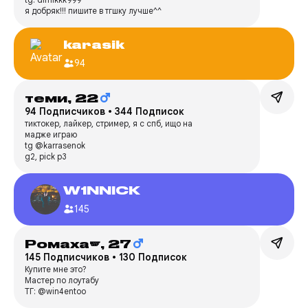
я добряк!!! пишите в тгшку лучше^^
karasik
94
теми,
22
94 Подписчиков
•
344 Подписок
тиктокер, лайкер, стример, я с спб, ищо на
мадже играю
tg @karrasenok
g2, pick p3
W1NNICK
145
Ромаха🪽,
27
145 Подписчиков
•
130 Подписок
Купите мне это?
Мастер по лоутабу
ТГ: @win4entoo