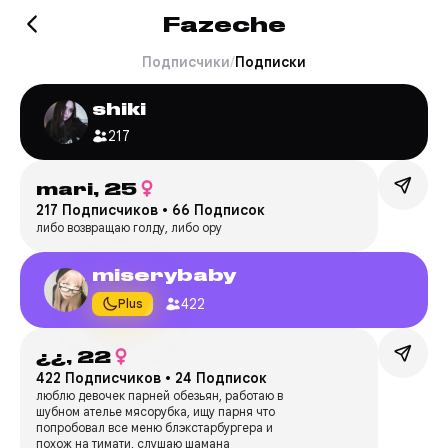
Fazeche
Подписчики
/
Подписки
shiki
217
mari,
25
217 Подписчиков
•
66 Подписок
либо возвращаю голду, либо ору
miserybaby
422
Plus
¿¿,
22
422 Подписчиков
•
24 Подписок
люблю девочек парней обезьян, работаю в
шубном ателье мясорубка, ищу парня что
попробовал все меню блэкстарбургера и
похож на тимати, слушаю шамана