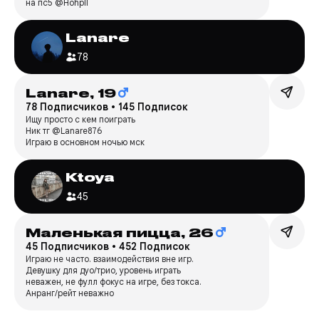
на пс5 @Hohpll
Lanare
78
Lanare,
19
78 Подписчиков
•
145 Подписок
Ищу просто с кем поиграть
Ник тг @Lanare876
Играю в основном ночью мск
Ktoya
45
Маленькая пицца,
26
45 Подписчиков
•
452 Подписок
Играю не часто. взаимодействия вне игр.
Девушку для дуо/трио, уровень играть
неважен, не фулл фокус на игре, без токса.
Анранг/рейт неважно