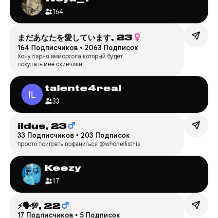
164
まだあなたを愛しています,
23
164 Подписчиков
•
2063 Подписок
Хочу парня иммортола который будет
покупать мне скинчики
talente4real
33
ildus,
23
33 Подписчиков
•
203 Подписок
просто поиграть пофаниться @whohellisthis
Keezy
17
⚡️🗣️💯,
22
17 Подписчиков
•
5 Подписок