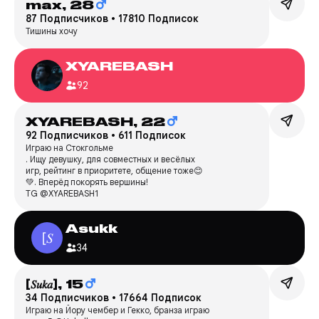
max,
28
87 Подписчиков
•
17810 Подписок
Тишины хочу
XYAREBASH
92
XYAREBASH,
22
92 Подписчиков
•
611 Подписок
Играю на Стокгольме
. Ищу девушку, для совместных и весёлых
игр, рейтинг в приоритете, общение тоже😊
💚. Вперёд покорять вершины!
TG @XYAREBASH1
Asukk
34
[𝑆𝑢𝑘𝑎],
15
34 Подписчиков
•
17664 Подписок
Играю на Йору чембер и Гекко, бранза играю