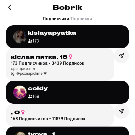
Bobrik
Подписчики
/
Подписки
kislayapyatka
173
кiслая пятка,
18
173 Подписчиков
•
3439 Подписок
френдиков пж
tg: @poxnapickme 💗
coldy
168
,
0
168 Подписчиков
•
11879 Подписок
tvoya_1