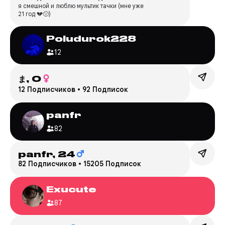
я смешной и люблю мультик тачки (мне уже
21 год 💔😔)
Poludurok228
12
ま,
0
12 Подписчиков
•
92 Подписок
panfr
82
panfr,
24
82 Подписчиков
•
15205 Подписок
Exucute
87