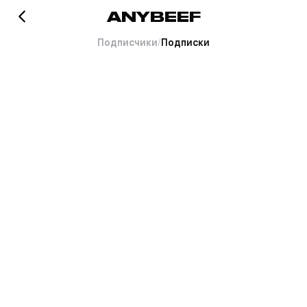
ANYBEEF
Подписчики
/
Подписки
Хорошо это или плохо, но
тут пока пусто