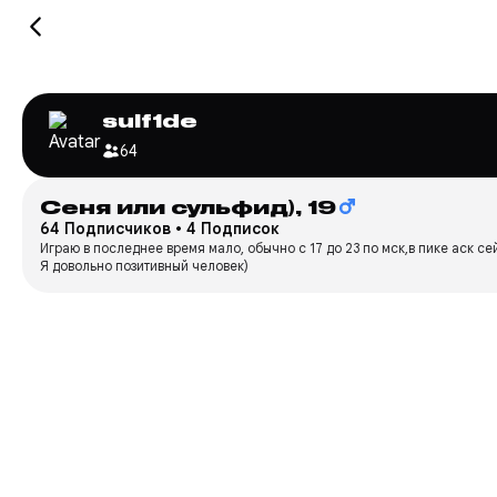
sulf1de
64
Сеня или сульфид),
19
64 Подписчиков
•
4 Подписок
Играю в последнее время мало, обычно с 17 до 23 по мск,в пике аск се
Я довольно позитивный человек)