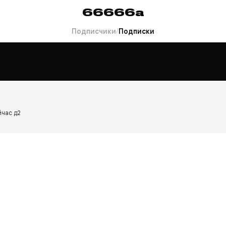
66666a
Подписчики
/
Подписки
йчас д2