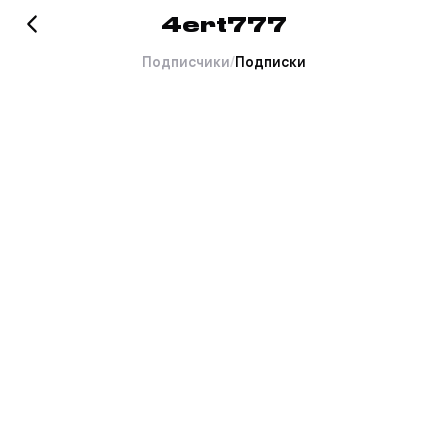
4ert777
Подписчики
/
Подписки
Хорошо это или плохо, но
тут пока пусто