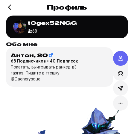
Профиль
t0gex52NGG
68
Обо мне
Игр
Антон,
20
Valo
68 Подписчиков
•
40 Подписок
t0***
Покатать, выигрывать ранкед д3
газгаз. Пишите в тгешку
Сервер
@Daenerysque
Режим:
Мейн:
O