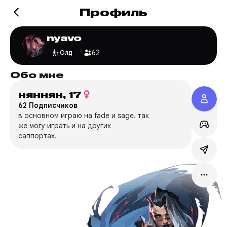
Профиль
nyavo
62
Олд
Обо мне
Игр
няннян,
17
Valo
62 Подписчиков
eh***
в основном играю на fade и sage. так
Сервер
же могу играть и на других
саппортах.
Режим:
Мейн:
F