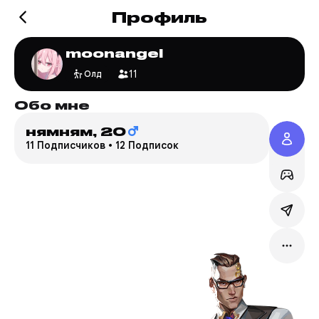
Профиль
moonangel
11
Олд
Обо мне
Игр
нямням,
20
Valo
11 Подписчиков
•
12 Подписок
Fr****
Сервер
Режим:
Мейн:
C