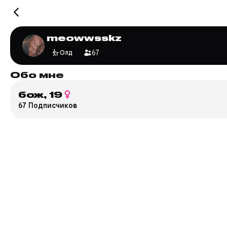
meowwsskz
67
Олд
Обо мне
бож,
19
67 Подписчиков