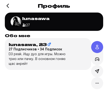
Профиль
lunasawa
27
Обо мне
Игр
lunasawa,
23
Valo
27 Подписчиков
•
34 Подписок
Ki****
D3 peak. Ищу дуо для игры. Можно
трио или пачку. В основном гоняю
Сервер
щас анрейт
Режим:
Мейн:
C