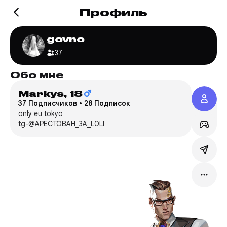
Профиль
govno
37
Обо мне
Игр
Markys,
18
Valo
37 Подписчиков
•
28 Подписок
Mc****
only eu tokyo
tg-@APECTOBAH_3A_L0LI
Сервер
Режим:
Мейн:
C