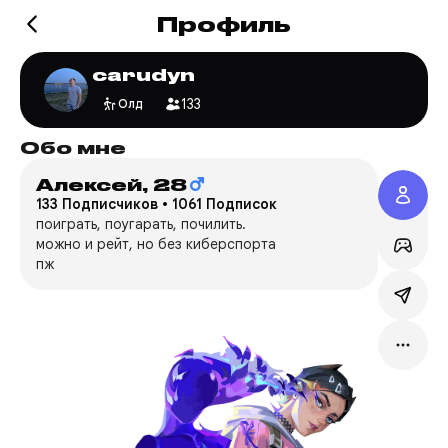
Профиль
carudyn
133
Олд
Обо мне
Игр
Алексей,
28
Valo
133 Подписчиков
•
1061 Подписок
Ca***
поиграть, поугарать, почилить.
можно и рейт, но без киберспорта
Сервер
пж
Режим:
Мейн:
C