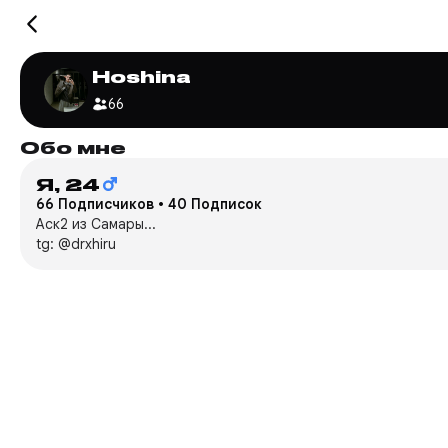
Hoshina
66
Обо мне
Я,
24
66 Подписчиков
•
40 Подписок
Аск2 из Самары...
tg: @drxhiru