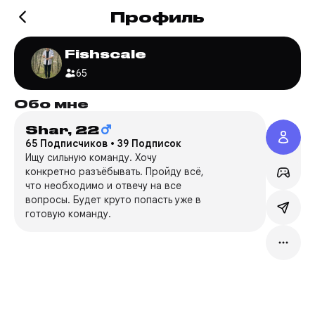
Профиль
Fishscale
65
Обо мне
Игр
Shar,
22
Valo
65 Подписчиков
•
39 Подписок
Fu***
Ищу сильную команду. Хочу
конкретно разъёбывать. Пройду всё,
Сервер
что необходимо и отвечу на все
Режим:
вопросы. Будет круто попасть уже в
Мейн:
R
готовую команду.