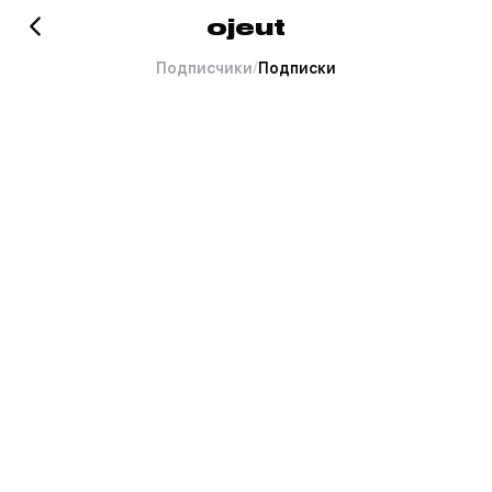
ojeut
Подписчики
/
Подписки
Хорошо это или плохо, но
тут пока пусто