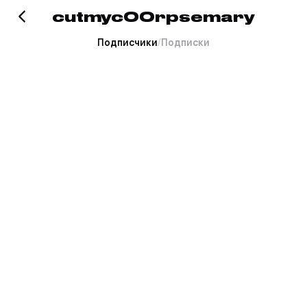
cutmyc00rpsemary
Подписчики
/
Подписки
Хорошо это или плохо, но
тут пока пусто