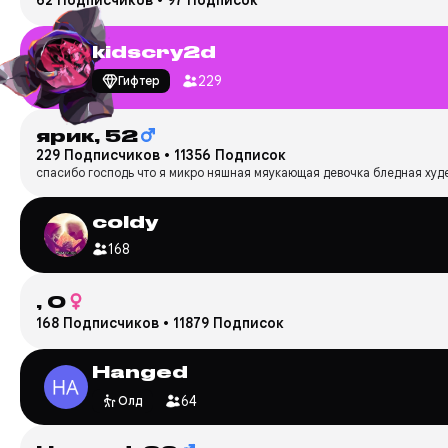
62 Подписчиков
•
97 Подписок
kidscry2d
229
Гифтер
ярик,
52
229 Подписчиков
•
11356 Подписок
спасибо господь что я микро няшная мяукающая девочка бледная худе
coldy
168
,
0
168 Подписчиков
•
11879 Подписок
Hanged
64
Олд