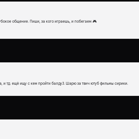
убокое общение. Пиши, за кого играешь, и побегаем 🎮
ва, и тд. ещё ищу с кем пройти балду3. Шарю за твич ютуб фильмы сирики.