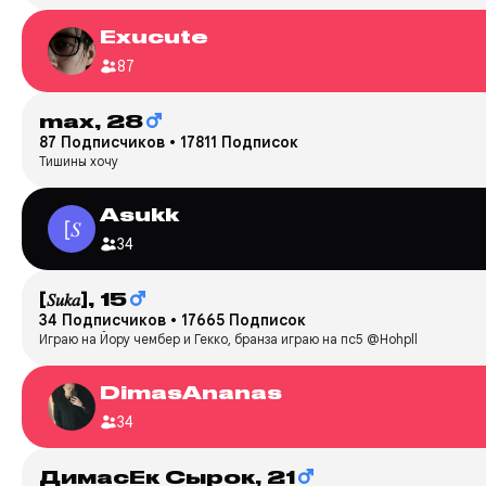
Exucute
87
max,
28
87 Подписчиков
•
17811 Подписок
Тишины хочу
Asukk
34
[𝑆𝑢𝑘𝑎],
15
34 Подписчиков
•
17665 Подписок
Играю на Йору чембер и Гекко, бранза играю на пс5 @Hohpll
DimasAnanas
34
ДимасЕк Сырок,
21