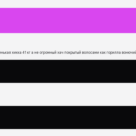
нькая хикка 41 кг а не огромный хач покрытый волосами как горилла вонючи