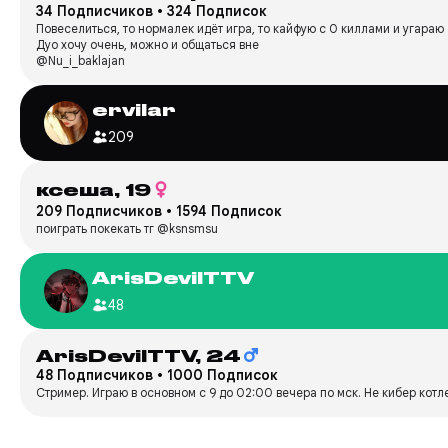
34 Подписчиков
•
324 Подписок
Повеселиться, то нормалек идёт игра, то кайфую с 0 киллами и угараю
Дуо хочу очень, можно и общаться вне
@Nu_i_baklajan
ervilar
209
ксеша,
19
209 Подписчиков
•
1594 Подписок
поиграть покекать тг @ksnsmsu
ArisDevilTTV
48
ArisDevilTTV,
24
48 Подписчиков
•
1000 Подписок
Стример. Играю в основном с 9 до 02:00 вечера по мск. Не кибер котле