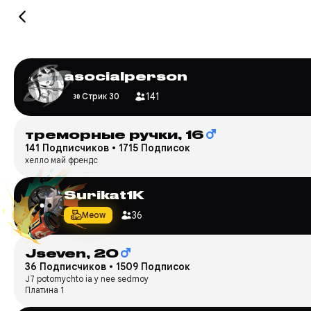
asocialperson
141
Стрик 30
треморные ручки,
16
141 Подписчиков
•
1715 Подписок
хелло май френдс
Surikat1K
36
Meow
Jseven,
20
36 Подписчиков
•
1509 Подписок
J7 potomychto ia y nee sedmoy
Платина 1