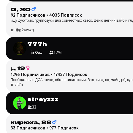
G,
20
92 Подписчиков
•
4035 Подписок
ищу дуо/трио, групповухи для совместных каток. Ценю легкий вайб и гл
тг: @g2wwwg
777h
1296
Олд
μ,
19
1296 Подписчиков
•
17437 Подписок
Пообщаться в ДС/чатике, обмен тикитоками. Вал, лига, кс, майн, рб, ву
тг alt7h
streyzzz
33
кирюха,
22
33 Подписчиков
•
977 Подписок