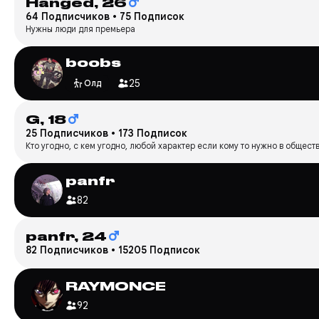
Hanged,
26
64 Подписчиков
•
75 Подписок
Нужны люди для премьера
boobs
25
Олд
G,
18
25 Подписчиков
•
173 Подписок
Кто угодно, с кем угодно, любой характер если кому то нужно в общество
panfr
82
panfr,
24
82 Подписчиков
•
15205 Подписок
RAYMONCE
92