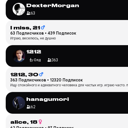
DexterMorgan
63
I miss,
21
63 Подписчиков
•
439 Подписок
Играю, веселюсь, не душню
1212
363
Олд
1212,
30
363 Подписчиков
•
12320 Подписок
Ищу спокойного и адекватного человека для частых игр. играю часто. п
hanagumori
62
alice,
18