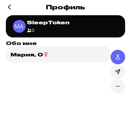
Профиль
SleepToken
0
Обо мне
Мария,
0