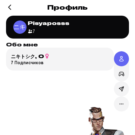
Профиль
Pisyaposss
7
Обо мне
Игр
ニキトシク,
0
Valo
7 Подписчиков
XB****
Сервер
Режим:
Мейн:
C